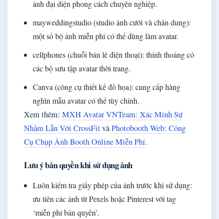
ảnh đại diện phong cách chuyên nghiệp.
mayweddingstudio (studio ảnh cưới và chân dung):
một số bộ ảnh miễn phí có thể dùng làm avatar.
cellphones (chuỗi bán lẻ điện thoại): thỉnh thoảng có
các bộ sưu tập avatar thời trang.
Canva (công cụ thiết kế đồ họa): cung cấp hàng
nghìn mẫu avatar có thể tùy chỉnh.
Xem thêm:
MXH Avatar VNTeam: Xác Minh Sự
Nhầm Lẫn Với CrossFit
và
Photobooth Web: Công
Cụ Chụp Ảnh Booth Online Miễn Phí
.
Lưu ý bản quyền khi sử dụng ảnh
Luôn kiểm tra giấy phép của ảnh trước khi sử dụng:
ưu tiên các ảnh từ Pexels hoặc Pinterest với tag
‘miễn phí bản quyền’.