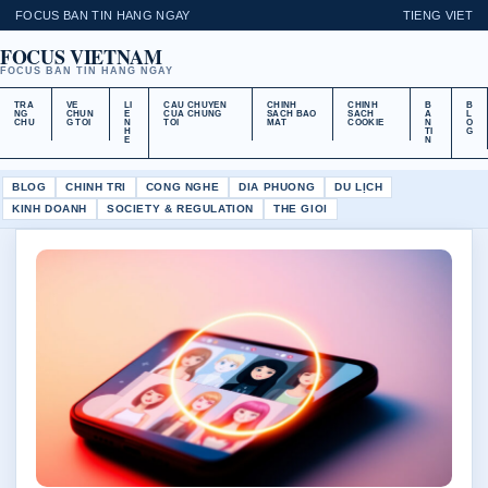
FOCUS BAN TIN HANG NGAY
TIENG VIET
FOCUS VIETNAM
FOCUS BAN TIN HANG NGAY
TRA
VE
LI
CAU CHUYEN
CHINH
CHINH
B
B
NG
CHUN
E
CUA CHUNG
SACH BAO
SACH
A
L
CHU
G TOI
N
TOI
MAT
COOKIE
N
O
H
TI
G
E
N
BLOG
CHINH TRI
CONG NGHE
DIA PHUONG
DU LỊCH
KINH DOANH
SOCIETY & REGULATION
THE GIOI