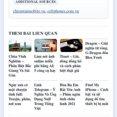
ADDITIONAL SOURCES
chiemtaimobile.vn
,
cellphones.com.vn
THEM BAI LIEN QUAN
Dragon – Giải
nghĩa từ rồng,
G-Dragon đến
Chùa Vĩnh
Làm nét ảnh
Tissot – Giá,
Blox Fruit
Nghiêm –
online miễn
dòng đồng hồ
Phân Biệt Bắc
phí bằng AI:
và cách phân
Giang Và Sài
5 công cụ hay
biệt thật giả
Gòn
Ngày xưa có
Link
Hóa Ra Em
Find My
một chuyện
Telegram – Ý
Rất Yêu Anh
iPhone – Cách
tình full:
Nghĩa Và Ứng
– Phim ngôn
bật và sử
Truyện, phim,
Dụng Null
tình chữa
dụng để tìm
nơi xem
Trong Tiếng
lành 2021
thiết bị bị mất
Việt