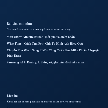
Bai viet moi nhat
Cap nhat khan duoc ban bien tap kiem tra truoc khi dang.
Man Utd vs Athletic Bilbao: Kết quả và điểm nhấn
What Font – Cách Tìm Font Chữ Từ Hình Ảnh Hiệu Quả
Chuyển File Word Sang PDF – Công Cụ Online Miễn Phí Giữ Nguyên
Định Dạng
Samsung A14: Đánh giá, thông số, giá bán và có nên mua
Lien he
Kenh lien he uu tien phan hoi nhanh cho manh moi va dinh chinh.