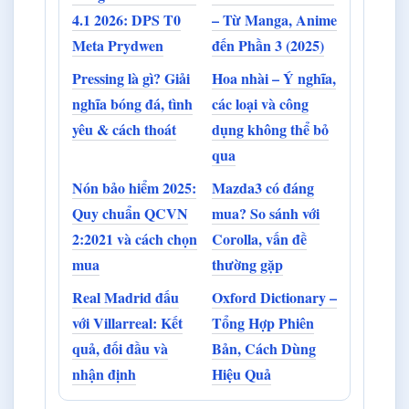
4.1 2026: DPS T0
– Từ Manga, Anime
Meta Prydwen
đến Phần 3 (2025)
Pressing là gì? Giải
Hoa nhài – Ý nghĩa,
nghĩa bóng đá, tình
các loại và công
yêu & cách thoát
dụng không thể bỏ
qua
Nón bảo hiểm 2025:
Mazda3 có đáng
Quy chuẩn QCVN
mua? So sánh với
2:2021 và cách chọn
Corolla, vấn đề
mua
thường gặp
Real Madrid đấu
Oxford Dictionary –
với Villarreal: Kết
Tổng Hợp Phiên
quả, đối đầu và
Bản, Cách Dùng
nhận định
Hiệu Quả