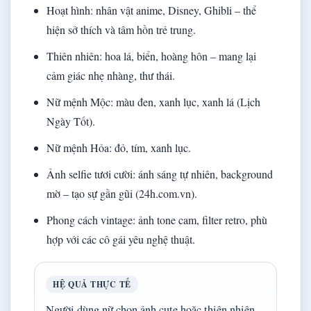
Hoạt hình: nhân vật anime, Disney, Ghibli – thể
hiện sở thích và tâm hồn trẻ trung.
Thiên nhiên: hoa lá, biển, hoàng hôn – mang lại
cảm giác nhẹ nhàng, thư thái.
Nữ mệnh Mộc: màu đen, xanh lục, xanh lá (Lịch
Ngày Tốt).
Nữ mệnh Hỏa: đỏ, tím, xanh lục.
Ảnh selfie tươi cười: ánh sáng tự nhiên, background
mờ – tạo sự gần gũi (24h.com.vn).
Phong cách vintage: ảnh tone cam, filter retro, phù
hợp với các cô gái yêu nghệ thuật.
HỆ QUẢ THỰC TẾ
Người dùng nữ chọn ảnh cute hoặc thiên nhiên