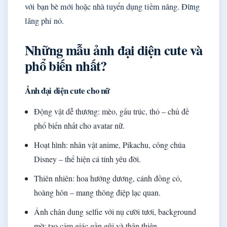
với bạn bè mới hoặc nhà tuyển dụng tiềm năng. Đừng
lãng phí nó.
Những mẫu ảnh đại diện cute và
phổ biến nhất?
Ảnh đại diện cute cho nữ
Động vật dễ thương: mèo, gấu trúc, thỏ – chủ đề
phổ biến nhất cho avatar nữ.
Hoạt hình: nhân vật anime, Pikachu, công chúa
Disney – thể hiện cá tính yêu đời.
Thiên nhiên: hoa hướng dương, cánh đồng cỏ,
hoàng hôn – mang thông điệp lạc quan.
Ảnh chân dung selfie với nụ cười tươi, background
mờ: tạo cảm giác gần gũi và thân thiện.