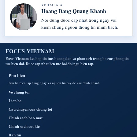
VE TAC GIA
Hoang Dang Quang Khanh
Noi dung duoc cap nhat trong ngay voi
kiem chung nguon thong tin minh bach.
FOCUS VIETNAM
Focus Vietnam ket hop tin tuc, huong dan va phan tich trong bo cuc phong tin
tuc hien dai. Duoc cap nhat lien tuc boi doi ngu bien tap.
Pho bien
Ban tin bien tap hang ngay va nguon tin cay de xac minh nhanh.
Ve chung toi
Lien he
Cau chuyen cua chung toi
Chinh sach bao mat
Chinh sach cookie
Ban tin