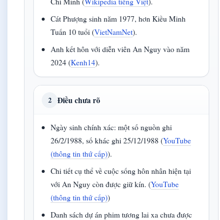
Chí Minh (
Wikipedia tiếng Việt
).
Cát Phượng sinh năm 1977, hơn Kiều Minh
Tuấn 10 tuổi (
VietNamNet
).
Anh kết hôn với diễn viên An Nguy vào năm
2024 (
Kenh14
).
Điều chưa rõ
2
Ngày sinh chính xác: một số nguồn ghi
26/2/1988, số khác ghi 25/12/1988 (
YouTube
(thông tin thứ cấp)
).
Chi tiết cụ thể về cuộc sống hôn nhân hiện tại
với An Nguy còn được giữ kín. (
YouTube
(thông tin thứ cấp)
)
Danh sách dự án phim tương lai xa chưa được