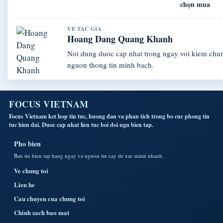
chọn mua
VE TAC GIA
Hoang Dang Quang Khanh
Noi dung duoc cap nhat trong ngay voi kiem chu
nguon thong tin minh bach.
FOCUS VIETNAM
Focus Vietnam ket hop tin tuc, huong dan va phan tich trong bo cuc phong tin
tuc hien dai. Duoc cap nhat lien tuc boi doi ngu bien tap.
Pho bien
Ban tin bien tap hang ngay va nguon tin cay de xac minh nhanh.
Ve chung toi
Lien he
Cau chuyen cua chung toi
Chinh sach bao mat