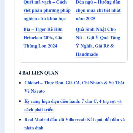
Quét mã vạch – Cách
Đèn ngủ – Hướng dẫn
viết phần phương pháp
chọn mua chi tiết nhất
nghiên cứu khoa học
năm 2025
Bia – Tiger Rẻ Hơn
Quà Sinh Nhật Cho
Heineken 20%, Giá
Nữ – Gợi Ý Quà Tặng
Thùng Lon 2024
Ý Nghĩa, Giá Rẻ &
Handmade
4 BAI LIEN QUAN
Chidori – Thực Đơn, Giá Cả, Chi Nhánh & Sự Thật
Về Naruto
Kỹ năng hiện diện điều hành: 7 chữ C, 4 trụ cột và
cách phát triển
Real Madrid đấu với Villarreal: Kết quả, đối đầu và
nhận định