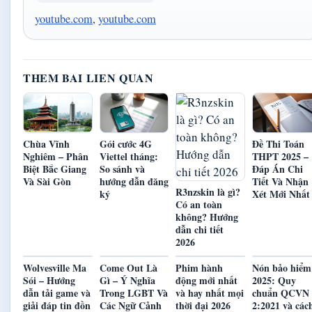
youtube.com
,
youtube.com
THEM BAI LIEN QUAN
Chùa Vĩnh
Gói cước 4G
Đề Thi Toán
Nghiêm – Phân
Viettel tháng:
THPT 2025 –
Biệt Bắc Giang
So sánh và
Đáp Án Chi
Và Sài Gòn
hướng dẫn đăng
Tiết Và Nhận
R3nzskin là gì?
ký
Xét Mới Nhất
Có an toàn
không? Hướng
dẫn chi tiết
2026
Wolvesville Ma
Come Out Là
Phim hành
Nón bảo hiểm
Sói – Hướng
Gì – Ý Nghĩa
động mới nhất
2025: Quy
dẫn tải game và
Trong LGBT Và
và hay nhất mọi
chuẩn QCVN
giải đáp tin đồn
Các Ngữ Cảnh
thời đại 2026
2:2021 và các