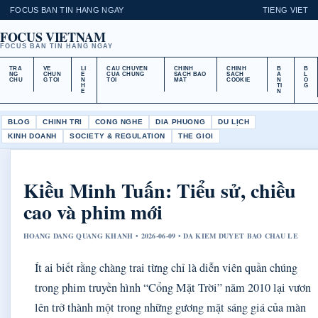
FOCUS BAN TIN HANG NGAY
TIENG VIET
FOCUS VIETNAM
FOCUS BAN TIN HANG NGAY
TRA
VE
LI
CAU CHUYEN
CHINH
CHINH
B
B
NG
CHUN
E
CUA CHUNG
SACH BAO
SACH
A
L
CHU
G TOI
N
TOI
MAT
COOKIE
N
O
H
TI
G
E
N
BLOG
CHINH TRI
CONG NGHE
DIA PHUONG
DU LỊCH
KINH DOANH
SOCIETY & REGULATION
THE GIOI
Kiều Minh Tuấn: Tiểu sử, chiều
cao và phim mới
HOANG DANG QUANG KHANH • 2026-06-09 • DA KIEM DUYET BAO CHAU LE
Ít ai biết rằng chàng trai từng chỉ là diễn viên quần chúng
trong phim truyền hình “Cổng Mặt Trời” năm 2010 lại vươn
lên trở thành một trong những gương mặt sáng giá của màn