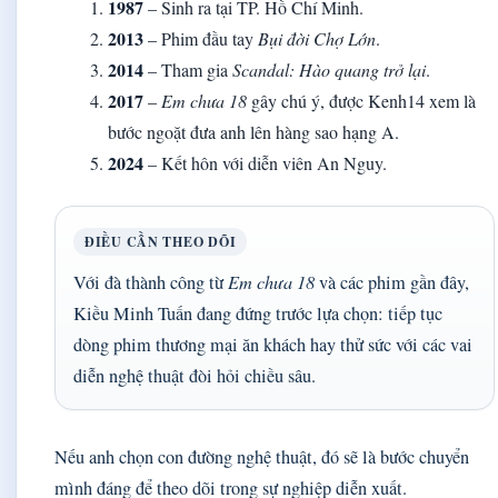
1987
– Sinh ra tại TP. Hồ Chí Minh.
2013
– Phim đầu tay
Bụi đời Chợ Lớn
.
2014
– Tham gia
Scandal: Hào quang trở lại
.
2017
–
Em chưa 18
gây chú ý, được Kenh14 xem là
bước ngoặt đưa anh lên hàng sao hạng A.
2024
– Kết hôn với diễn viên An Nguy.
ĐIỀU CẦN THEO DÕI
Với đà thành công từ
Em chưa 18
và các phim gần đây,
Kiều Minh Tuấn đang đứng trước lựa chọn: tiếp tục
dòng phim thương mại ăn khách hay thử sức với các vai
diễn nghệ thuật đòi hỏi chiều sâu.
Nếu anh chọn con đường nghệ thuật, đó sẽ là bước chuyển
mình đáng để theo dõi trong sự nghiệp diễn xuất.