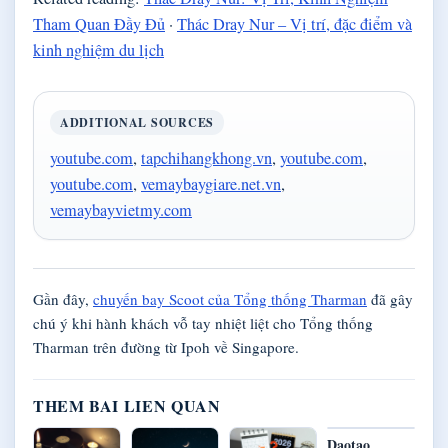
Tham Quan Đầy Đủ
·
Thác Dray Nur – Vị trí, đặc điểm và
kinh nghiệm du lịch
ADDITIONAL SOURCES
youtube.com
,
tapchihangkhong.vn
,
youtube.com
,
youtube.com
,
vemaybaygiare.net.vn
,
vemaybayvietmy.com
Gần đây,
chuyến bay Scoot của Tổng thống Tharman
đã gây
chú ý khi hành khách vỗ tay nhiệt liệt cho Tổng thống
Tharman trên đường từ Ipoh về Singapore.
THEM BAI LIEN QUAN
Daotao