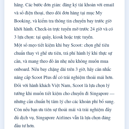
hãng. Các bước đơn giản: đăng ký tài khoản với email
và số điện thoại, theo dõi đơn hàng tại mục My
Booking, và kiểm tra thông tin chuyến bay trước giờ
khởi hành. Check-in trực tuyến mở trước 24 giờ và có
3 lựa chọn: tại quầy, kiosk hoặc trực tuyến.
Một số mẹo tiết kiệm khi bay Scoot: chọn ghế tiêu
chuẩn thay vì ghế ưu tiên, trả phí hành lý khi thực sự
cần, và mang theo đồ ăn nhẹ nếu không muốn mua
onboard. Nếu bay chặng dài trên 3 giờ, hãy cân nhắc
nâng cấp Scoot Plus để có trải nghiệm thoải mái hơn.
Đối với hành khách Việt Nam, Scoot là lựa chọn lý
tưởng khi muốn tiết kiệm cho chuyến đi Singapore —
nhưng cần chuẩn bị tâm lý cho các khoản phí bổ sung.
Còn nếu bạn ưu tiên sự thoải mái và trải nghiệm đầy
đủ dịch vụ, Singapore Airlines vẫn là lựa chọn đáng
đầu tư hơn.