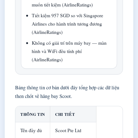
muốn tiết kiệm (AirlineRatings)
Tiết kiệm 957 SGD so với Singapore
Airlines cho hành trình tương đương
(AirlineRatings)
Không có giải trí trên máy bay — màn
hình và WiFi đều tính phí
(AirlineRatings)
Bảng thông tin cơ bản dưới đây tổng hợp các dữ liệu
then chốt về hãng bay Scoot.
THÔNG TIN
CHI TIẾT
Tên đầy đủ
Scoot Pte Ltd