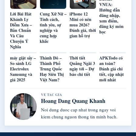
VNUA:
Hướng dẫn
Lời Bài Hát
Cung Xử Nữ –
iPhone 12
đăng nhập,
Khánh Ly
Tính cách,
Mini có nên
xem điểm,
Diễm Xưa –
tình yêu, sự
mua 2026?
đăng ký môn
Bản Chuẩn
nghiệp và
Đánh giá, thời
học
Và Câu
cung hợp
gian hỗ trợ
Chuyện Ý
khắc
Nghĩa
máy giặt sấy –
Thành Đô –
Thời tiết
APKTodo có
So sánh LG
Thành Phố
Quảng Ngãi 3
an toàn?
Electrolux
Trung Quốc
ngày tới – Dự
Đánh giá chi
Samsung và
Hay Siêu Thị
báo chi tiết
tiết, cập nhật
giá 2025
Việt Nam?
mới nhất
VE TAC GIA
Hoang Dang Quang Khanh
Noi dung duoc cap nhat trong ngay voi
kiem chung nguon thong tin minh bach.