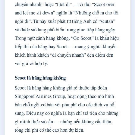
chuyển nhanh” hoặc “lướt đi” — ví dụ: “Scoot over
and let me sit down” nghĩa là “Nhường chỗ ra cho tôi
ngồi đi”. Từ này xuất phát từ tiếng Anh cổ “scutan”
và được sử dụng phổ biến trong giao tiếp hàng ngày.
Trong ngữ cảnh hàng không, “Go Scoot” là khẩu hiệu
tiếp thị của hãng bay Scoot — mang ý nghĩa khuyến
khích hành khách “di chuyển nhanh” đến điểm đến
với giá vé hợp lý.
Scoot là hãng hàng không
Scoot là hãng hàng không giá rẻ thuộc tập đoàn
Singapore Airlines Group, hoạt động theo mô hình
bán chỗ ngồi cơ bản với phụ phí cho các dịch vụ bổ
sung. Điều này có nghĩa là bạn chỉ trả tiền cho những
gì mình thực sự cần — nhưng nếu không cẩn thận,
tổng chi phí có thể cao hơn dự kiến.