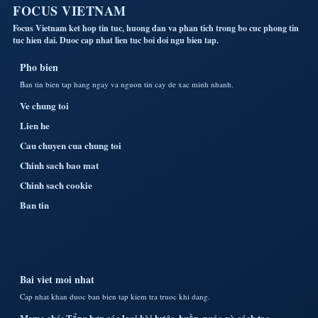
FOCUS VIETNAM
Focus Vietnam ket hop tin tuc, huong dan va phan tich trong bo cuc phong tin
tuc hien dai. Duoc cap nhat lien tuc boi doi ngu bien tap.
Pho bien
Ban tin bien tap hang ngay va nguon tin cay de xac minh nhanh.
Ve chung toi
Lien he
Cau chuyen cua chung toi
Chinh sach bao mat
Chinh sach cookie
Ban tin
Bai viet moi nhat
Cap nhat khan duoc ban bien tap kiem tra truoc khi dang.
Meme chó: Tổng hợp các loại hài hước, buồn, ngáo và cách tạo