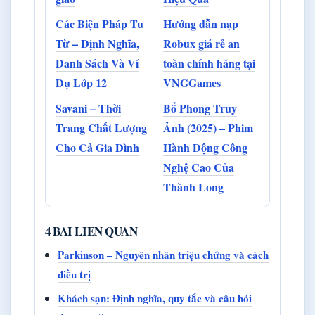
Các Biện Pháp Tu
Hướng dẫn nạp
Từ – Định Nghĩa,
Robux giá rẻ an
Danh Sách Và Ví
toàn chính hãng tại
Dụ Lớp 12
VNGGames
Savani – Thời
Bổ Phong Truy
Trang Chất Lượng
Ảnh (2025) – Phim
Cho Cả Gia Đình
Hành Động Công
Nghệ Cao Của
Thành Long
4 BAI LIEN QUAN
Parkinson – Nguyên nhân triệu chứng và cách
điều trị
Khách sạn: Định nghĩa, quy tắc và câu hỏi