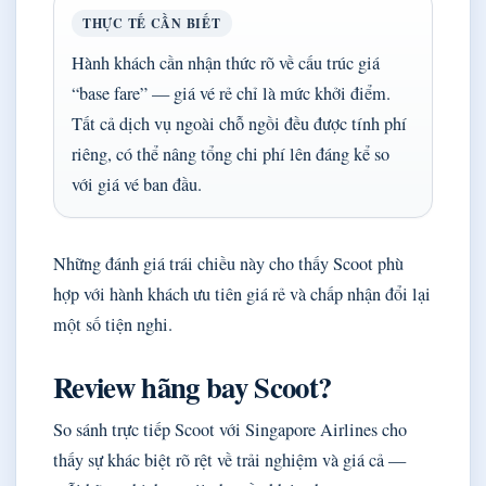
THỰC TẾ CẦN BIẾT
Hành khách cần nhận thức rõ về cấu trúc giá
“base fare” — giá vé rẻ chỉ là mức khởi điểm.
Tất cả dịch vụ ngoài chỗ ngồi đều được tính phí
riêng, có thể nâng tổng chi phí lên đáng kể so
với giá vé ban đầu.
Những đánh giá trái chiều này cho thấy Scoot phù
hợp với hành khách ưu tiên giá rẻ và chấp nhận đổi lại
một số tiện nghi.
Review hãng bay Scoot?
So sánh trực tiếp Scoot với Singapore Airlines cho
thấy sự khác biệt rõ rệt về trải nghiệm và giá cả —