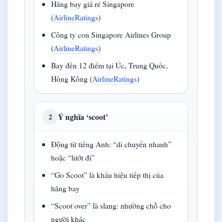
Hãng bay giá rẻ Singapore
(
AirlineRatings
)
Công ty con Singapore Airlines Group
(
AirlineRatings
)
Bay đến 12 điểm tại Úc, Trung Quốc,
Hồng Kông (
AirlineRatings
)
Ý nghĩa ‘scoot’
2
Động từ tiếng Anh: “di chuyển nhanh”
hoặc “lướt đi”
“Go Scoot” là khẩu hiệu tiếp thị của
hãng bay
“Scoot over” là slang: nhường chỗ cho
người khác