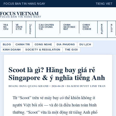
FOCUS BAN TIN HANG NGAY
TIENG VIET
FOCUS VIETNAM
FOCUS BAN TIN HANG NGAY
TRA
VE
LI
CAU CHUYEN
CHINH
CHINH
B
B
NG
CHUN
E
CUA CHUNG
SACH BAO
SACH
A
L
CHU
G TOI
N
TOI
MAT
COOKIE
N
O
H
TI
G
E
N
BLOG
CHINH TRI
CONG NGHE
DIA PHUONG
DU LỊCH
KINH DOANH
SOCIETY & REGULATION
THE GIOI
Scoot là gì? Hãng bay giá rẻ
Singapore & ý nghĩa tiếng Anh
HOANG DANG QUANG KHANH • 2026-04-28 • DA KIEM DUYET LINH TRAN
Từ “Scoot” trên vé máy bay có thể khiến không ít
người Việt bối rối — và đó là điều hoàn toàn bình
thường. “Scoot” vừa là một động từ tiếng Anh phổ