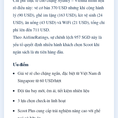
Chi phí thực tế cho chặng Sydney – Vienna minh họa
rõ điều này: vé cơ bản 370 USD nhưng khi cộng hành
lý (90 USD), ghế im lặng (163 USD), kit vệ sinh (24
USD), ăn uống (43 USD) và WiFi (21 USD), tổng chi
phí lên đến 711 USD.
Theo AirlineRatings, sự chênh lệch 957 SGD này là
yếu tố quyết định nhiều hành khách chọn Scoot khi
ngân sách là ưu tiên hàng đầu.
Ưu điểm
Giá vé rẻ cho chặng ngắn, đặc biệt từ Việt Nam đi
Singapore từ 60 USD/lượt
Đội tàu bay mới, êm ái, tiết kiệm nhiên liệu
3 lựa chọn check-in linh hoạt
Scoot Plus cung cấp trải nghiệm nâng cao với ghế
ngả và bữa ăn