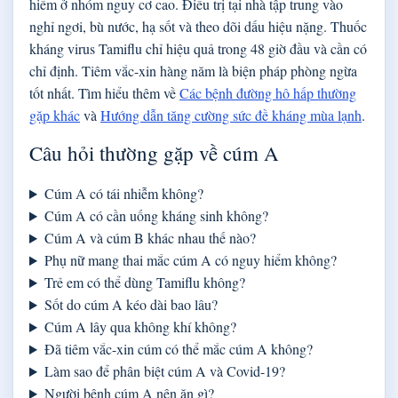
hiểm ở nhóm nguy cơ cao. Điều trị tại nhà tập trung vào
nghỉ ngơi, bù nước, hạ sốt và theo dõi dấu hiệu nặng. Thuốc
kháng virus Tamiflu chỉ hiệu quả trong 48 giờ đầu và cần có
chỉ định. Tiêm vắc-xin hàng năm là biện pháp phòng ngừa
tốt nhất. Tìm hiểu thêm về
Các bệnh đường hô hấp thường
gặp khác
và
Hướng dẫn tăng cường sức đề kháng mùa lạnh
.
Câu hỏi thường gặp về cúm A
Cúm A có tái nhiễm không?
Cúm A có cần uống kháng sinh không?
Cúm A và cúm B khác nhau thế nào?
Phụ nữ mang thai mắc cúm A có nguy hiểm không?
Trẻ em có thể dùng Tamiflu không?
Sốt do cúm A kéo dài bao lâu?
Cúm A lây qua không khí không?
Đã tiêm vắc-xin cúm có thể mắc cúm A không?
Làm sao để phân biệt cúm A và Covid-19?
Người bệnh cúm A nên ăn gì?