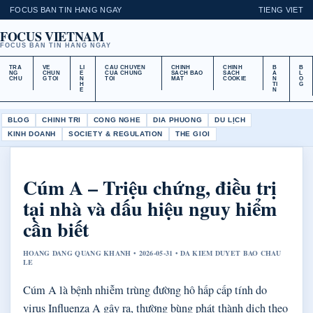
FOCUS BAN TIN HANG NGAY
TIENG VIET
FOCUS VIETNAM
FOCUS BAN TIN HANG NGAY
TRA
VE
LI
CAU CHUYEN
CHINH
CHINH
B
B
NG
CHUN
E
CUA CHUNG
SACH BAO
SACH
A
L
CHU
G TOI
N
TOI
MAT
COOKIE
N
O
H
TI
G
E
N
BLOG
CHINH TRI
CONG NGHE
DIA PHUONG
DU LỊCH
KINH DOANH
SOCIETY & REGULATION
THE GIOI
Cúm A – Triệu chứng, điều trị
tại nhà và dấu hiệu nguy hiểm
cần biết
HOANG DANG QUANG KHANH • 2026-05-31 • DA KIEM DUYET BAO CHAU
LE
Cúm A là bệnh nhiễm trùng đường hô hấp cấp tính do
virus Influenza A gây ra, thường bùng phát thành dịch theo