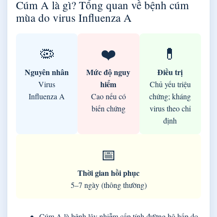
Cúm A là gì? Tổng quan về bệnh cúm
mùa do virus Influenza A
🦠
❤️
💊
Nguyên nhân
Mức độ nguy
Điều trị
hiểm
Virus
Chủ yếu triệu
Influenza A
Cao nếu có
chứng; kháng
biến chứng
virus theo chỉ
định
📅
Thời gian hồi phục
5–7 ngày (thông thường)
Cúm A là bệnh lây nhiễm cấp tính đường hô hấp do