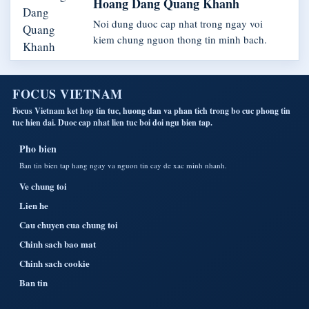
Hoang Dang Quang Khanh
Noi dung duoc cap nhat trong ngay voi
kiem chung nguon thong tin minh bach.
FOCUS VIETNAM
Focus Vietnam ket hop tin tuc, huong dan va phan tich trong bo cuc phong tin
tuc hien dai. Duoc cap nhat lien tuc boi doi ngu bien tap.
Pho bien
Ban tin bien tap hang ngay va nguon tin cay de xac minh nhanh.
Ve chung toi
Lien he
Cau chuyen cua chung toi
Chinh sach bao mat
Chinh sach cookie
Ban tin