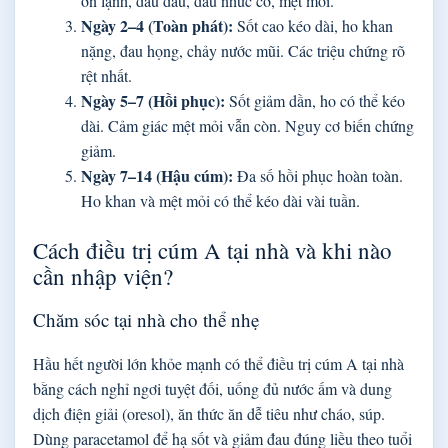
ớn lạnh, đau đầu, đau nhức cơ, mệt mỏi.
Ngày 2–4 (Toàn phát):
Sốt cao kéo dài, ho khan
nặng, đau họng, chảy nước mũi. Các triệu chứng rõ
rệt nhất.
Ngày 5–7 (Hồi phục):
Sốt giảm dần, ho có thể kéo
dài. Cảm giác mệt mỏi vẫn còn. Nguy cơ biến chứng
giảm.
Ngày 7–14 (Hậu cúm):
Đa số hồi phục hoàn toàn.
Ho khan và mệt mỏi có thể kéo dài vài tuần.
Cách điều trị cúm A tại nhà và khi nào
cần nhập viện?
Chăm sóc tại nhà cho thể nhẹ
Hầu hết người lớn khỏe mạnh có thể điều trị cúm A tại nhà
bằng cách nghỉ ngơi tuyệt đối, uống đủ nước ấm và dung
dịch điện giải (oresol), ăn thức ăn dễ tiêu như cháo, súp.
Dùng paracetamol để hạ sốt và giảm đau đúng liều theo tuổi