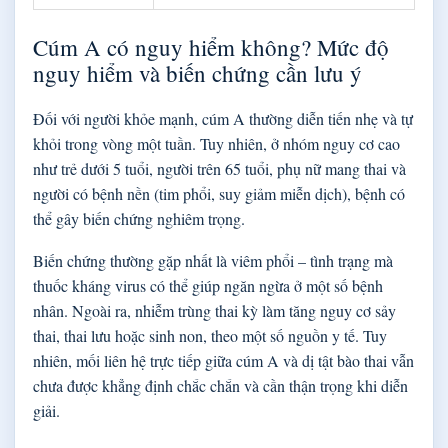
Cúm A có nguy hiểm không? Mức độ
nguy hiểm và biến chứng cần lưu ý
Đối với người khỏe mạnh, cúm A thường diễn tiến nhẹ và tự
khỏi trong vòng một tuần. Tuy nhiên, ở nhóm nguy cơ cao
như trẻ dưới 5 tuổi, người trên 65 tuổi, phụ nữ mang thai và
người có bệnh nền (tim phổi, suy giảm miễn dịch), bệnh có
thể gây biến chứng nghiêm trọng.
Biến chứng thường gặp nhất là viêm phổi – tình trạng mà
thuốc kháng virus có thể giúp ngăn ngừa ở một số bệnh
nhân. Ngoài ra, nhiễm trùng thai kỳ làm tăng nguy cơ sảy
thai, thai lưu hoặc sinh non, theo một số nguồn y tế. Tuy
nhiên, mối liên hệ trực tiếp giữa cúm A và dị tật bào thai vẫn
chưa được khẳng định chắc chắn và cần thận trọng khi diễn
giải.