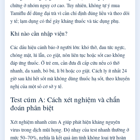
chứng ở nhóm nguy cơ cao. Tuy nhiên, không tự ý mua
Tamiflu để dùng đại trà vì cần chỉ định đúng liều và theo dõi
y tế; lạm dụng có thể gây kháng thuốc và tác dụng phụ.
Khi nào cần nhập viện?
Các dấu hiệu cảnh báo ở người lớn: khó thở, đau tức ngực,
chóng mặt, lú lẫn, co giật, nôn liên tục hoặc sốt cao không
đáp ứng thuốc. Ở trẻ em, cần đưa đi cấp cứu nếu có thở
nhanh, da xanh, bỏ bú, li bì hoặc co giật. Cách ly ít nhất 24
giờ sau khi hết sốt mà không dùng thuốc hạ sốt, theo khuyến
nghị của một số cơ sở y tế.
Test cúm A: Cách xét nghiệm và chẩn
đoán phân biệt
Xét nghiệm nhanh cúm A giúp phát hiện kháng nguyên
virus trong dịch mũi họng. Độ nhạy của test nhanh thường ở
mức 50–70%, nghĩa là kết quả âm tính không loại trừ hoàn