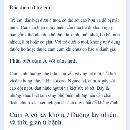
Đặc điểm ở trẻ em
Trẻ em, đặc biệt dưới 5 tuổi, có thể sốt cao hơn và dễ bị mất
nước. Các dấu hiệu nguy hiểm cần đưa trẻ đi khám ngay
bao gồm: thở nhanh, khó thở, da xanh, môi nhợt, bỏ bú, nôn
nhiều, li bì hoặc co giật. Với trẻ dưới 6 tuổi, không tự ý dùng
thuốc ho hoặc thuốc cảm cúm khi chưa có bác sĩ đánh giá.
Phân biệt cúm A với cảm lạnh
Cảm lạnh thường nhẹ hơn, chủ yếu gây nghẹt mũi, hắt hơi
và đau họng nhẹ, ít khi sốt cao. Ngược lại, cúm A gây sốt
cao đột ngột, đau nhức người và kiệt sức rõ rệt. Đây là
những khác biệt lâm sàng phổ biến, nhưng nếu cần chẩn
đoán chính xác, xét nghiệm là cách duy nhất để khẳng định.
Cúm A có lây không? Đường lây nhiễm
và thời gian ủ bệnh