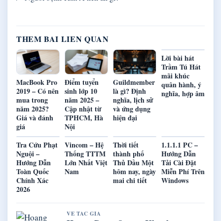
THEM BAI LIEN QUAN
Lời bài hát
Trầm Tú Hát
mãi khúc
MacBook Pro
Điểm tuyển
Guildmember
quân hành, ý
2019 – Có nên
sinh lớp 10
là gì? Định
nghĩa, hợp âm
mua trong
năm 2025 –
nghĩa, lịch sử
năm 2025?
Cập nhật từ
và ứng dụng
Giá và đánh
TPHCM, Hà
hiện đại
giá
Nội
Tra Cứu Phạt
Vincom – Hệ
Thời tiết
1.1.1.1 PC –
Nguội –
Thống TTTM
thành phố
Hướng Dẫn
Hướng Dẫn
Lớn Nhất Việt
Thủ Dầu Một
Tải Cài Đặt
Toàn Quốc
Nam
hôm nay, ngày
Miễn Phí Trên
Chính Xác
mai chi tiết
Windows
2026
VE TAC GIA