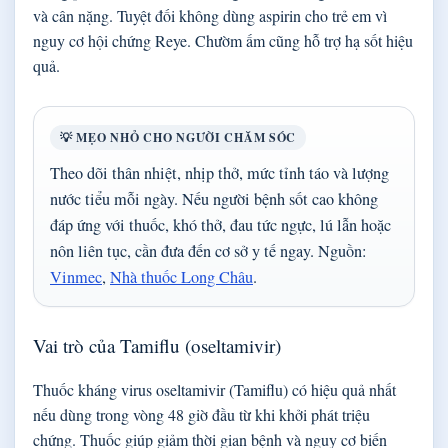
và cân nặng. Tuyệt đối không dùng aspirin cho trẻ em vì
nguy cơ hội chứng Reye. Chườm ấm cũng hỗ trợ hạ sốt hiệu
quả.
💡 MẸO NHỎ CHO NGƯỜI CHĂM SÓC
Theo dõi thân nhiệt, nhịp thở, mức tỉnh táo và lượng
nước tiểu mỗi ngày. Nếu người bệnh sốt cao không
đáp ứng với thuốc, khó thở, đau tức ngực, lú lẫn hoặc
nôn liên tục, cần đưa đến cơ sở y tế ngay. Nguồn:
Vinmec
,
Nhà thuốc Long Châu
.
Vai trò của Tamiflu (oseltamivir)
Thuốc kháng virus oseltamivir (Tamiflu) có hiệu quả nhất
nếu dùng trong vòng 48 giờ đầu từ khi khởi phát triệu
chứng. Thuốc giúp giảm thời gian bệnh và nguy cơ biến