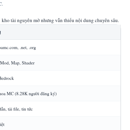
C.
kho tài nguyên mở nhưng vẫn thiếu nội dung chuyên sâu.
Ị
amc.com, .net, .org
 Mod, Map, Shader
edrock
oa MC (8.28K người đăng ký)
n, tải file, tin tức
iệt