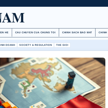
NAM
IEN HE
CAU CHUYEN CUA CHUNG TOI
CHINH SACH BAO MAT
CHINH
KINH DOANH
SOCIETY & REGULATION
THE GIOI