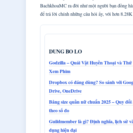
BachkhoaMC ra đời như một người bạn đồng hành
để trả lời chính những câu hỏi ấy, với hơn 8.28
DUNG BO LO
Godzilla – Quái Vật Huyền Thoại và Thứ
Xem Phim
Dropbox có đáng dùng? So sánh với Goog
Drive, OneDrive
Bảng size quần nữ chuẩn 2025 – Quy đổi
theo số đo
Guildmember là gì? Định nghĩa, lịch sử v
dụng hiện đại