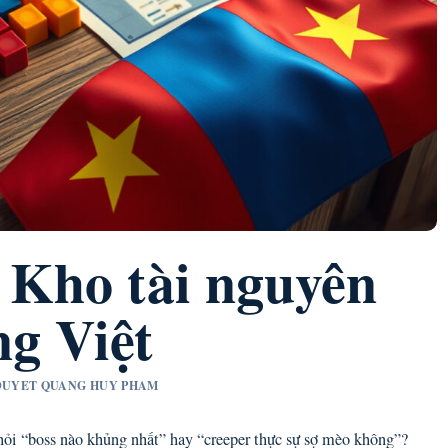
Kho tài nguyên
ng Việt
M DUYET QUANG HUY PHAM
 hỏi “boss nào khủng nhất” hay “creeper thực sự sợ mèo không”?