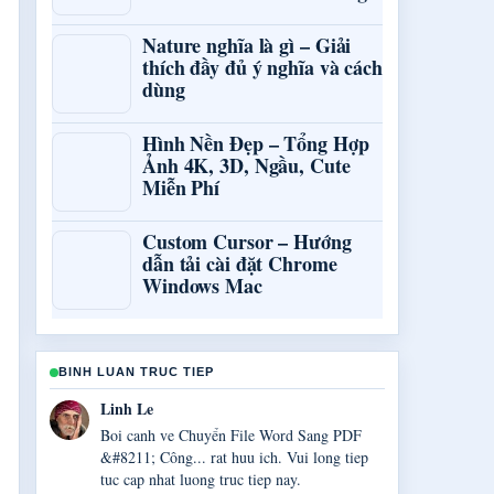
Nature nghĩa là gì – Giải
thích đầy đủ ý nghĩa và cách
dùng
Hình Nền Đẹp – Tổng Hợp
Ảnh 4K, 3D, Ngầu, Cute
Miễn Phí
Custom Cursor – Hướng
dẫn tải cài đặt Chrome
Windows Mac
BINH LUAN TRUC TIEP
Bao Chau Pham
Bao phu ve Samsung A14: Đánh giá, thông
số, giá... rat chac chan va de theo doi.
7 PHUT TRUOC