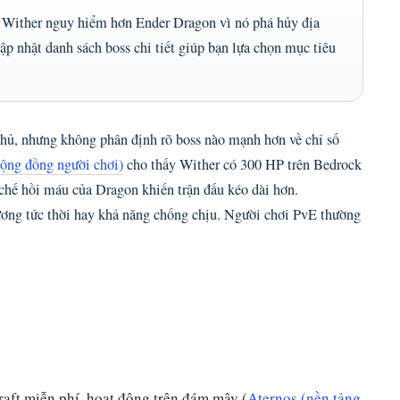
, Wither nguy hiểm hơn Ender Dragon vì nó phá hủy địa
 nhật danh sách boss chi tiết giúp bạn lựa chọn mục tiêu
chủ, nhưng không phân định rõ boss nào mạnh hơn về chỉ số
cộng đồng người chơi)
cho thấy Wither có 300 HP trên Bedrock
chế hồi máu của Dragon khiến trận đấu kéo dài hơn.
ương tức thời hay khả năng chống chịu. Người chơi PvE thường
raft miễn phí, hoạt động trên đám mây (
Aternos (nền tảng