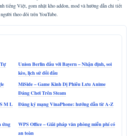
 tiếng Việt, gom nhặt kho addon, mod và hướng dẫn chi tiết
K người theo dõi trên YouTube.
 Tự
Union Berlin đấu với Bayern – Nhận định, soi
kèo, lịch sử đối đầu
le
MiSide – Game Kinh Dị Phiêu Lưu Anime
Đáng Chơi Trên Steam
 S M L
Đăng ký mạng VinaPhone: hướng dẫn từ A-Z
à ứng
WPS Office – Giải pháp văn phòng miễn phí có
an toàn