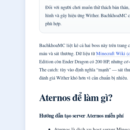
Đối với người chơi muốn thử thách bản thân
hình và gây hiệu ứng Wither. BachkhoaMC cập
phù hợp.
BachkhoaMC liệt kê cả hai boss này trên trang 
máu và sát thương. Dữ liệu từ
Minecraft Wiki (
Edition còn Ender Dragon có 200 HP, nhưng cơ 
The catch: tùy vào định nghĩa “mạnh” — sát th
đánh giá Wither khó hơn vì cần chuẩn bị nhiều.
Aternos để làm gì?
Hướng dẫn tạo server Aternos miễn phí
Aternos là dịch vụ host server Minec