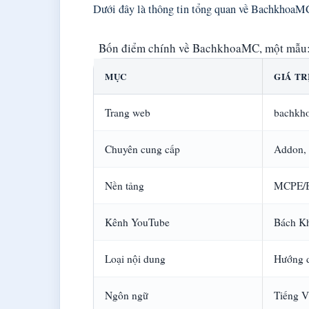
Dưới đây là thông tin tổng quan về BachkhoaM
Bốn điểm chính về BachkhoaMC, một mẫu: 
MỤC
GIÁ TR
Trang web
bachkho
Chuyên cung cấp
Addon,
Nền tảng
MCPE/B
Kênh YouTube
Bách Kh
Loại nội dung
Hướng dẫ
Ngôn ngữ
Tiếng V