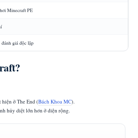
hơi Minecraft PE
í
 đánh giá độc lập
raft?
t hiện ở The End (
Bách Khoa MC
).
ạnh hủy diệt lớn hơn ở diện rộng.