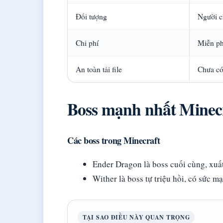
Đối tượng
Người c
Chi phí
Miễn ph
An toàn tải file
Chưa có
Boss mạnh nhất Minec
Các boss trong Minecraft
Ender Dragon là boss cuối cùng, xuấ
Wither là boss tự triệu hồi, có sức m
TẠI SAO ĐIỀU NÀY QUAN TRỌNG