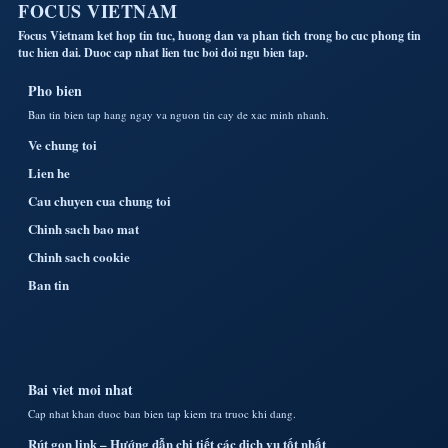
FOCUS VIETNAM
Focus Vietnam ket hop tin tuc, huong dan va phan tich trong bo cuc phong tin
tuc hien dai. Duoc cap nhat lien tuc boi doi ngu bien tap.
Pho bien
Ban tin bien tap hang ngay va nguon tin cay de xac minh nhanh.
Ve chung toi
Lien he
Cau chuyen cua chung toi
Chinh sach bao mat
Chinh sach cookie
Ban tin
Bai viet moi nhat
Cap nhat khan duoc ban bien tap kiem tra truoc khi dang.
Rút gọn link – Hướng dẫn chi tiết các dịch vụ tốt nhất