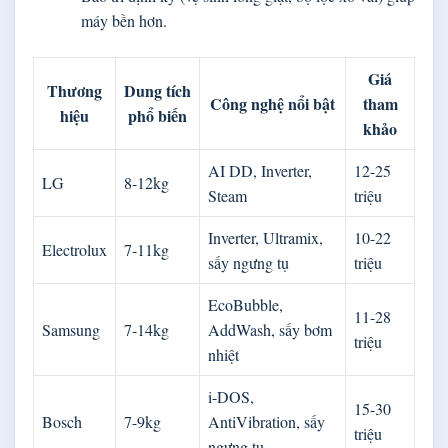
máy bền hơn.
Giá
Thương
Dung tích
Công nghệ nổi bật
tham
hiệu
phổ biến
khảo
AI DD, Inverter,
12-25
LG
8-12kg
Steam
triệu
Inverter, Ultramix,
10-22
Electrolux
7-11kg
sấy ngưng tụ
triệu
EcoBubble,
11-28
Samsung
7-14kg
AddWash, sấy bơm
triệu
nhiệt
i-DOS,
15-30
Bosch
7-9kg
AntiVibration, sấy
triệu
ngưng tụ