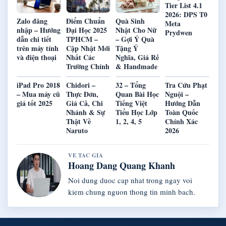
Tier List 4.1
2026: DPS T0
Zalo đăng
Điểm Chuẩn
Quà Sinh
Meta
nhập – Hướng
Đại Học 2025
Nhật Cho Nữ
Prydwen
dẫn chi tiết
TPHCM –
– Gợi Ý Quà
trên máy tính
Cập Nhật Mới
Tặng Ý
và điện thoại
Nhất Các
Nghĩa, Giá Rẻ
Trường Chính
& Handmade
iPad Pro 2018
Chidori –
32 – Tổng
Tra Cứu Phạt
– Mua máy cũ
Thực Đơn,
Quan Bài Học
Nguội –
giá tốt 2025
Giá Cả, Chi
Tiếng Việt
Hướng Dẫn
Nhánh & Sự
Tiểu Học Lớp
Toàn Quốc
Thật Về
1, 2, 4, 5
Chính Xác
Naruto
2026
VE TAC GIA
Hoang Dang Quang Khanh
Noi dung duoc cap nhat trong ngay voi
kiem chung nguon thong tin minh bach.