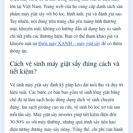
lớn tại Việt Nam. Trang web của họ cung cấp danh sách sản
phẩm máy giặt sấy với bộ lọc, hình ảnh, giá và đánh giá sao.
Tuy nhiên, nội dung trên trang chủ yếu mang tính thương
mại, khuyến mãi, không có hướng dẫn sử dụng hay so sánh
chi tiết giữa các thương hiệu. Bạn có thể tham khảo giá và
khuyến mãi tại
Điện máy XANH – máy giặt sấy
để có thêm
thông tin.
Cách vệ sinh máy giặt sấy đúng cách và
tiết kiệm?
Vệ sinh máy giặt sấy định kỳ giúp kéo dài tuổi thọ và duy trì
hiệu suất. Các bước cơ bản bao gồm vệ sinh lồng giặt bằng
chế độ tự làm sạch hoặc dùng dung dịch vệ sinh chuyên
dụng, lau sạch gioăng cao su cửa, vệ sinh bộ lọc xơ vải sau
mỗi lần sấy. Máy giặt sấy inverter giúp tiết kiệm điện đến
30-50% so với máy thường, nhưng quá trình sấy tiêu hao
điện tương đương máy sấy riêng. Tổng thể, chi phí vận hành