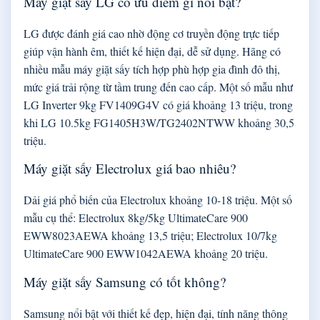
Máy giặt sấy LG có ưu điểm gì nổi bật?
LG được đánh giá cao nhờ động cơ truyền động trực tiếp
giúp vận hành êm, thiết kế hiện đại, dễ sử dụng. Hãng có
nhiều mẫu máy giặt sấy tích hợp phù hợp gia đình đô thị,
mức giá trải rộng từ tầm trung đến cao cấp. Một số mẫu như
LG Inverter 9kg FV1409G4V có giá khoảng 13 triệu, trong
khi LG 10.5kg FG1405H3W/TG2402NTWW khoảng 30,5
triệu.
Máy giặt sấy Electrolux giá bao nhiêu?
Dải giá phổ biến của Electrolux khoảng 10-18 triệu. Một số
mẫu cụ thể: Electrolux 8kg/5kg UltimateCare 900
EWW8023AEWA khoảng 13,5 triệu; Electrolux 10/7kg
UltimateCare 900 EWW1042AEWA khoảng 20 triệu.
Máy giặt sấy Samsung có tốt không?
Samsung nổi bật với thiết kế đẹp, hiện đại, tính năng thông