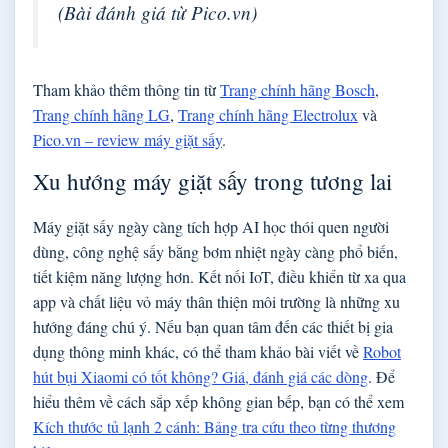
(
Bài đánh giá từ Pico.vn
)
Tham khảo thêm thông tin từ
Trang chính hãng Bosch
,
Trang chính hãng LG
,
Trang chính hãng Electrolux
và
Pico.vn – review máy giặt sấy
.
Xu hướng máy giặt sấy trong tương lai
Máy giặt sấy ngày càng tích hợp AI học thói quen người
dùng, công nghệ sấy bằng bơm nhiệt ngày càng phổ biến,
tiết kiệm năng lượng hơn. Kết nối IoT, điều khiển từ xa qua
app và chất liệu vỏ máy thân thiện môi trường là những xu
hướng đáng chú ý. Nếu bạn quan tâm đến các thiết bị gia
dụng thông minh khác, có thể tham khảo bài viết về
Robot
hút bụi Xiaomi có tốt không? Giá, đánh giá các dòng
. Để
hiểu thêm về cách sắp xếp không gian bếp, bạn có thể xem
Kích thước tủ lạnh 2 cánh: Bảng tra cứu theo từng thương