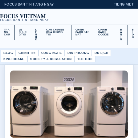
FOCUS BAN TIN HANG NGAY
TIENG VIET
FOCUS VIETNAM
FOCUS BAN TIN HANG NGAY
TRA
VE
LI
CAU CHUYEN
CHINH
CHINH
B
B
NG
CHUN
E
CUA CHUNG
SACH BAO
SACH
A
L
CHU
G TOI
N
TOI
MAT
COOKIE
N
O
H
TI
G
E
N
BLOG
CHINH TRI
CONG NGHE
DIA PHUONG
DU LỊCH
KINH DOANH
SOCIETY & REGULATION
THE GIOI