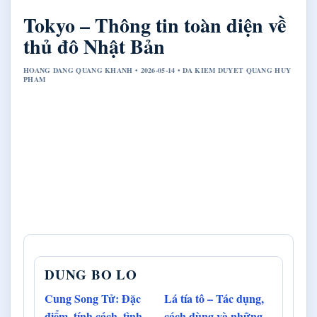
Tokyo – Thông tin toàn diện về
thủ đô Nhật Bản
HOANG DANG QUANG KHANH • 2026-05-14 • DA KIEM DUYET QUANG HUY
PHAM
DUNG BO LO
Cung Song Tử: Đặc
Lá tía tô – Tác dụng,
điểm, tính cách, tình
cách dùng và những