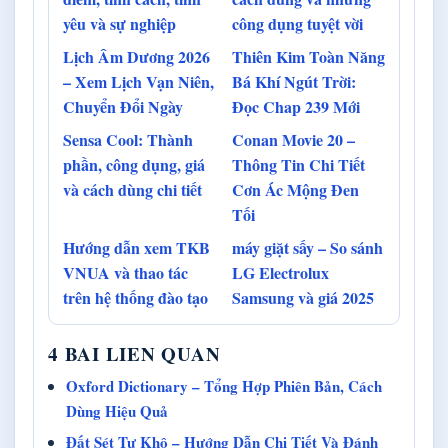
yêu và sự nghiệp
công dụng tuyệt vời
Lịch Âm Dương 2026
Thiên Kim Toàn Năng
– Xem Lịch Vạn Niên,
Bá Khí Ngút Trời:
Chuyển Đổi Ngày
Đọc Chap 239 Mới
Sensa Cool: Thành
Conan Movie 20 –
phần, công dụng, giá
Thông Tin Chi Tiết
và cách dùng chi tiết
Cơn Ác Mộng Đen
Tối
Hướng dẫn xem TKB
máy giặt sấy – So sánh
VNUA và thao tác
LG Electrolux
trên hệ thống đào tạo
Samsung và giá 2025
4 BAI LIEN QUAN
Oxford Dictionary – Tổng Hợp Phiên Bản, Cách
Dùng Hiệu Quả
Đất Sét Tự Khô – Hướng Dẫn Chi Tiết Và Đánh