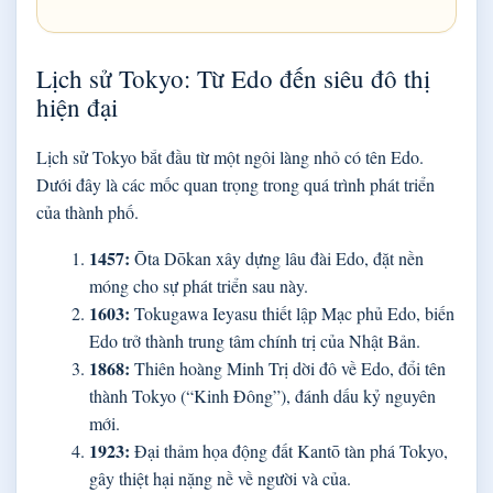
Lịch sử Tokyo: Từ Edo đến siêu đô thị
hiện đại
Lịch sử Tokyo bắt đầu từ một ngôi làng nhỏ có tên Edo.
Dưới đây là các mốc quan trọng trong quá trình phát triển
của thành phố.
1457:
Ōta Dōkan xây dựng lâu đài Edo, đặt nền
móng cho sự phát triển sau này.
1603:
Tokugawa Ieyasu thiết lập Mạc phủ Edo, biến
Edo trở thành trung tâm chính trị của Nhật Bản.
1868:
Thiên hoàng Minh Trị dời đô về Edo, đổi tên
thành Tokyo (“Kinh Đông”), đánh dấu kỷ nguyên
mới.
1923:
Đại thảm họa động đất Kantō tàn phá Tokyo,
gây thiệt hại nặng nề về người và của.