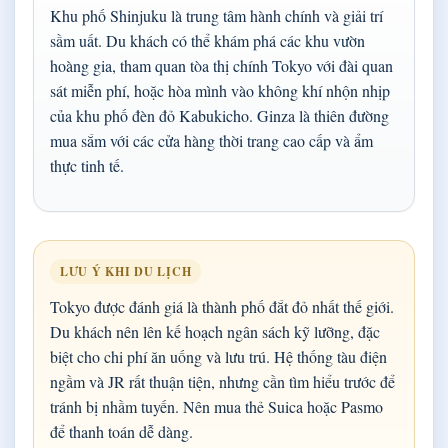
Khu phố Shinjuku là trung tâm hành chính và giải trí
sầm uất. Du khách có thể khám phá các khu vườn
hoàng gia, tham quan tòa thị chính Tokyo với đài quan
sát miễn phí, hoặc hòa mình vào không khí nhộn nhịp
của khu phố đèn đỏ Kabukicho. Ginza là thiên đường
mua sắm với các cửa hàng thời trang cao cấp và ẩm
thực tinh tế.
LƯU Ý KHI DU LỊCH
Tokyo được đánh giá là thành phố đắt đỏ nhất thế giới.
Du khách nên lên kế hoạch ngân sách kỹ lưỡng, đặc
biệt cho chi phí ăn uống và lưu trú. Hệ thống tàu điện
ngầm và JR rất thuận tiện, nhưng cần tìm hiểu trước để
tránh bị nhầm tuyến. Nên mua thẻ Suica hoặc Pasmo
để thanh toán dễ dàng.