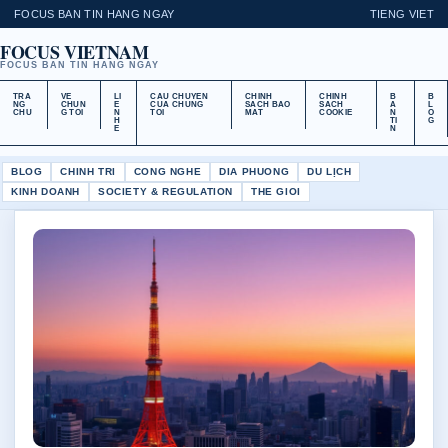
FOCUS BAN TIN HANG NGAY
TIENG VIET
FOCUS VIETNAM
FOCUS BAN TIN HANG NGAY
TRA
VE
LI
CAU CHUYEN
CHINH
CHINH
B
B
NG
CHUN
E
CUA CHUNG
SACH BAO
SACH
A
L
CHU
G TOI
N
TOI
MAT
COOKIE
N
O
H
TI
G
E
N
BLOG
CHINH TRI
CONG NGHE
DIA PHUONG
DU LỊCH
KINH DOANH
SOCIETY & REGULATION
THE GIOI