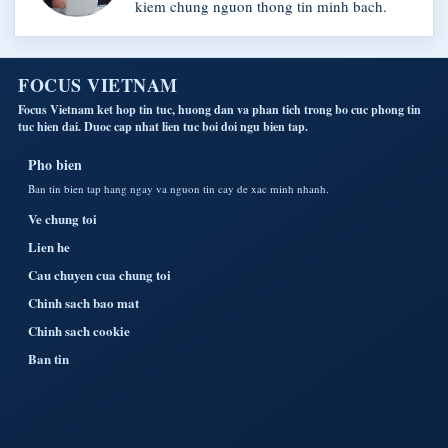
kiem chung nguon thong tin minh bach.
FOCUS VIETNAM
Focus Vietnam ket hop tin tuc, huong dan va phan tich trong bo cuc phong tin
tuc hien dai. Duoc cap nhat lien tuc boi doi ngu bien tap.
Pho bien
Ban tin bien tap hang ngay va nguon tin cay de xac minh nhanh.
Ve chung toi
Lien he
Cau chuyen cua chung toi
Chinh sach bao mat
Chinh sach cookie
Ban tin