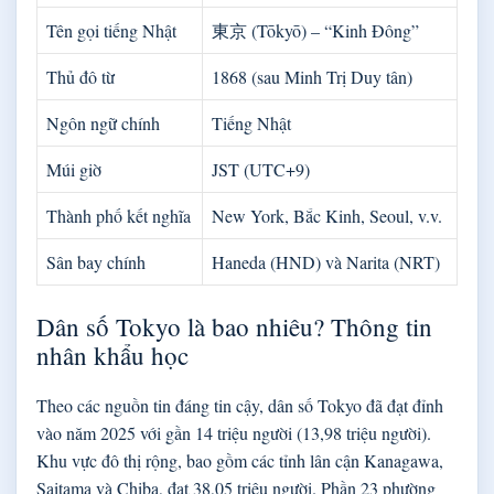
Tên gọi tiếng Nhật
東京 (Tōkyō) – “Kinh Đông”
Thủ đô từ
1868 (sau Minh Trị Duy tân)
Ngôn ngữ chính
Tiếng Nhật
Múi giờ
JST (UTC+9)
Thành phố kết nghĩa
New York, Bắc Kinh, Seoul, v.v.
Sân bay chính
Haneda (HND) và Narita (NRT)
Dân số Tokyo là bao nhiêu? Thông tin
nhân khẩu học
Theo các nguồn tin đáng tin cậy, dân số Tokyo đã đạt đỉnh
vào năm 2025 với gần 14 triệu người (13,98 triệu người).
Khu vực đô thị rộng, bao gồm các tỉnh lân cận Kanagawa,
Saitama và Chiba, đạt 38,05 triệu người. Phần 23 phường