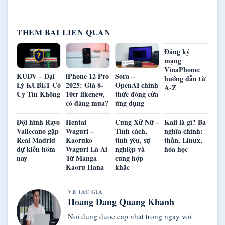
THEM BAI LIEN QUAN
Đăng ký
mạng
VinaPhone:
KUDV – Đại
iPhone 12 Pro
Sora –
hướng dẫn từ
Lý KUBET Có
2025: Giá 8-
OpenAI chính
A-Z
Uy Tín Không
10tr likenew,
thức đóng cửa
có đáng mua?
ứng dụng
Đội hình Rayo
Hentai
Cung Xử Nữ –
Kali là gì? Ba
Vallecano gặp
Waguri –
Tính cách,
nghĩa chính:
Real Madrid
Kaoruko
tình yêu, sự
thần, Linux,
dự kiến hôm
Waguri Là Ai
nghiệp và
hóa học
nay
Từ Manga
cung hợp
Kaoru Hana
khắc
VE TAC GIA
Hoang Dang Quang Khanh
Noi dung duoc cap nhat trong ngay voi