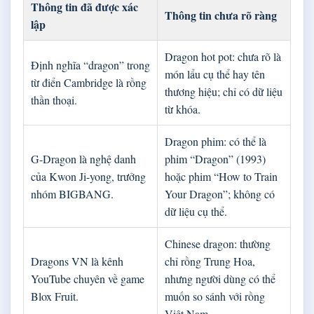
Thông tin đã được xác
Thông tin chưa rõ ràng
lập
Dragon hot pot: chưa rõ là
Định nghĩa “dragon” trong
món lẩu cụ thể hay tên
từ điển Cambridge là rồng
thương hiệu; chỉ có dữ liệu
thần thoại.
từ khóa.
Dragon phim: có thể là
G-Dragon là nghệ danh
phim “Dragon” (1993)
của Kwon Ji-yong, trưởng
hoặc phim “How to Train
nhóm BIGBANG.
Your Dragon”; không có
dữ liệu cụ thể.
Chinese dragon: thường
Dragons VN là kênh
chỉ rồng Trung Hoa,
YouTube chuyên về game
nhưng người dùng có thể
Blox Fruit.
muốn so sánh với rồng
Việt Nam.