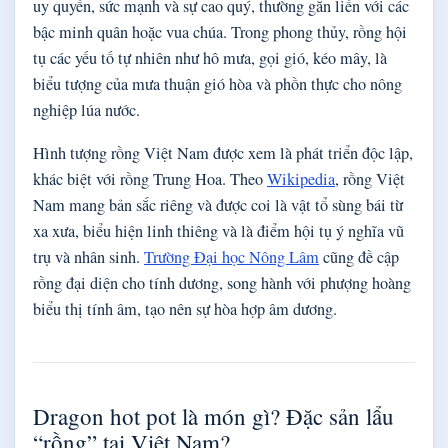
uy quyền, sức mạnh và sự cao quý, thường gắn liền với các
bậc minh quân hoặc vua chúa. Trong phong thủy, rồng hội
tụ các yếu tố tự nhiên như hô mưa, gọi gió, kéo mây, là
biểu tượng của mưa thuận gió hòa và phồn thực cho nông
nghiệp lúa nước.
Hình tượng rồng Việt Nam được xem là phát triển độc lập,
khác biệt với rồng Trung Hoa. Theo
Wikipedia
, rồng Việt
Nam mang bản sắc riêng và được coi là vật tổ sùng bái từ
xa xưa, biểu hiện linh thiêng và là điểm hội tụ ý nghĩa vũ
trụ và nhân sinh.
Trường Đại học Nông Lâm
cũng đề cập
rồng đại diện cho tính dương, song hành với phượng hoàng
biểu thị tính âm, tạo nên sự hòa hợp âm dương.
Dragon hot pot là món gì? Đặc sản lẩu
“rồng” tại Việt Nam?