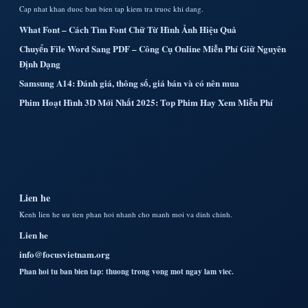
Cap nhat khan duoc ban bien tap kiem tra truoc khi dang.
What Font – Cách Tìm Font Chữ Từ Hình Ảnh Hiệu Quả
Chuyển File Word Sang PDF – Công Cụ Online Miễn Phí Giữ Nguyên
Định Dạng
Samsung A14: Đánh giá, thông số, giá bán và có nên mua
Phim Hoạt Hình 3D Mới Nhất 2025: Top Phim Hay Xem Miễn Phí
Lien he
Kenh lien he uu tien phan hoi nhanh cho manh moi va dinh chinh.
Lien he
info@focusvietnam.org
Phan hoi tu ban bien tap: thuong trong vong mot ngay lam viec.