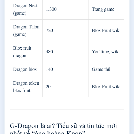
Dragon Nest
1.300
Trang game
(game)
Dragon Talon
720
Blox Fruit wiki
(game)
Blox fruit
480
YouTube, wiki
dragon
Dragon blox
140
Game thủ
Dragon token
20
Blox Fruit wiki
blox fruit
G-Dragon là ai? Tiểu sử và tin tức mới
nhất về “ông hoàng Kpop”