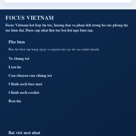
FOCUS VIETNAM
Focus Vietnam ket hop tin tuc, huong dan va phan tich trong bo cuc phong tin
tuc hien dai. Duoc cap nhat lien tuc boi doi ngu bien tap.
Pho bien
Ban tin bien tap hang ngay va nguon tin cay de xac minh nhanh.
Ve chung toi
Lien he
Cau chuyen cua chung toi
Chinh sach bao mat
Chinh sach cookie
Ban tin
Bai viet moi nhat