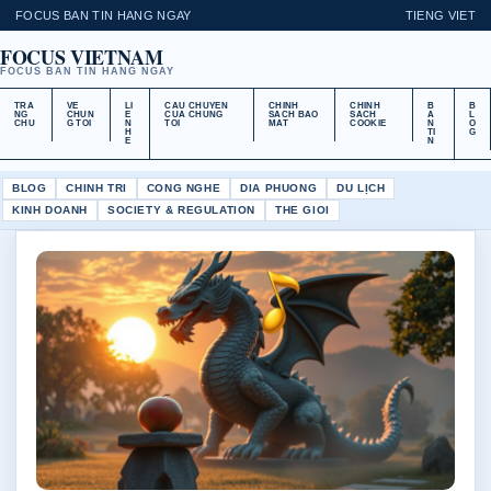
FOCUS BAN TIN HANG NGAY
TIENG VIET
FOCUS VIETNAM
FOCUS BAN TIN HANG NGAY
TRA
VE
LI
CAU CHUYEN
CHINH
CHINH
B
B
NG
CHUN
E
CUA CHUNG
SACH BAO
SACH
A
L
CHU
G TOI
N
TOI
MAT
COOKIE
N
O
H
TI
G
E
N
BLOG
CHINH TRI
CONG NGHE
DIA PHUONG
DU LỊCH
KINH DOANH
SOCIETY & REGULATION
THE GIOI