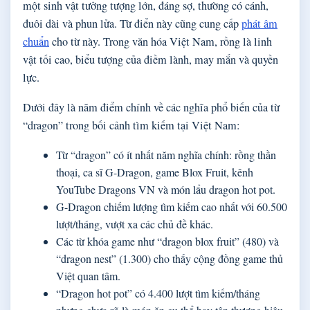
một sinh vật tưởng tượng lớn, đáng sợ, thường có cánh,
đuôi dài và phun lửa. Từ điển này cũng cung cấp
phát âm
chuẩn
cho từ này. Trong văn hóa Việt Nam, rồng là linh
vật tối cao, biểu tượng của điềm lành, may mắn và quyền
lực.
Dưới đây là năm điểm chính về các nghĩa phổ biến của từ
“dragon” trong bối cảnh tìm kiếm tại Việt Nam:
Từ “dragon” có ít nhất năm nghĩa chính: rồng thần
thoại, ca sĩ G-Dragon, game Blox Fruit, kênh
YouTube Dragons VN và món lẩu dragon hot pot.
G-Dragon chiếm lượng tìm kiếm cao nhất với 60.500
lượt/tháng, vượt xa các chủ đề khác.
Các từ khóa game như “dragon blox fruit” (480) và
“dragon nest” (1.300) cho thấy cộng đồng game thủ
Việt quan tâm.
“Dragon hot pot” có 4.400 lượt tìm kiếm/tháng