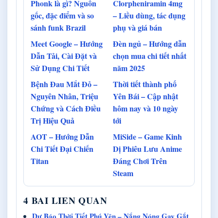
Phonk là gì? Nguồn
Clorpheniramin 4mg
gốc, đặc điểm và so
– Liều dùng, tác dụng
sánh funk Brazil
phụ và giá bán
Meet Google – Hướng
Đèn ngủ – Hướng dẫn
Dẫn Tải, Cài Đặt và
chọn mua chi tiết nhất
Sử Dụng Chi Tiết
năm 2025
Bệnh Đau Mắt Đỏ –
Thời tiết thành phố
Nguyên Nhân, Triệu
Yên Bái – Cập nhật
Chứng và Cách Điều
hôm nay và 10 ngày
Trị Hiệu Quả
tới
AOT – Hướng Dẫn
MiSide – Game Kinh
Chi Tiết Đại Chiến
Dị Phiêu Lưu Anime
Titan
Đáng Chơi Trên
Steam
4 BAI LIEN QUAN
Dự Báo Thời Tiết Phú Yên – Nắng Nóng Gay Gắt