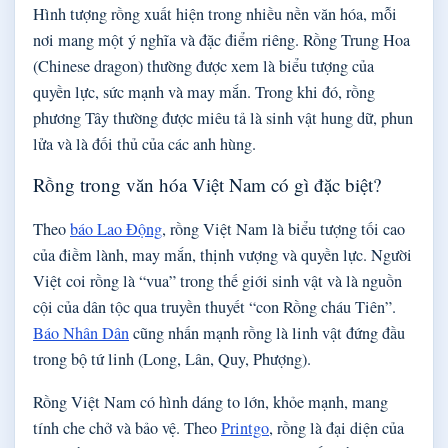
Hình tượng rồng xuất hiện trong nhiều nền văn hóa, mỗi
nơi mang một ý nghĩa và đặc điểm riêng. Rồng Trung Hoa
(Chinese dragon) thường được xem là biểu tượng của
quyền lực, sức mạnh và may mắn. Trong khi đó, rồng
phương Tây thường được miêu tả là sinh vật hung dữ, phun
lửa và là đối thủ của các anh hùng.
Rồng trong văn hóa Việt Nam có gì đặc biệt?
Theo
báo Lao Động
, rồng Việt Nam là biểu tượng tối cao
của điềm lành, may mắn, thịnh vượng và quyền lực. Người
Việt coi rồng là “vua” trong thế giới sinh vật và là nguồn
cội của dân tộc qua truyền thuyết “con Rồng cháu Tiên”.
Báo Nhân Dân
cũng nhấn mạnh rồng là linh vật đứng đầu
trong bộ tứ linh (Long, Lân, Quy, Phượng).
Rồng Việt Nam có hình dáng to lớn, khỏe mạnh, mang
tính che chở và bảo vệ. Theo
Printgo
, rồng là đại diện của