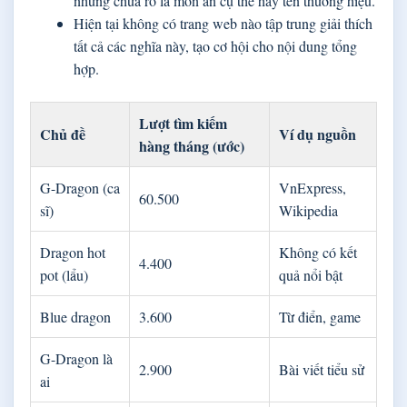
nhưng chưa rõ là món ăn cụ thể hay tên thương hiệu.
Hiện tại không có trang web nào tập trung giải thích
tất cả các nghĩa này, tạo cơ hội cho nội dung tổng
hợp.
Lượt tìm kiếm
Chủ đề
Ví dụ nguồn
hàng tháng (ước)
G-Dragon (ca
VnExpress,
60.500
sĩ)
Wikipedia
Dragon hot
Không có kết
4.400
pot (lẩu)
quả nổi bật
Blue dragon
3.600
Từ điển, game
G-Dragon là
2.900
Bài viết tiểu sử
ai