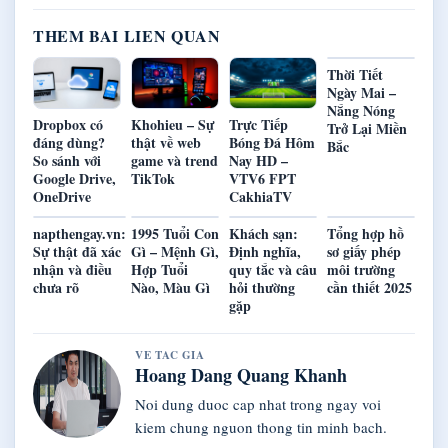
THEM BAI LIEN QUAN
Thời Tiết
Ngày Mai –
Nắng Nóng
Dropbox có
Khohieu – Sự
Trực Tiếp
Trở Lại Miền
đáng dùng?
thật về web
Bóng Đá Hôm
Bắc
So sánh với
game và trend
Nay HD –
Google Drive,
TikTok
VTV6 FPT
OneDrive
CakhiaTV
napthengay.vn:
1995 Tuổi Con
Khách sạn:
Tổng hợp hồ
Sự thật đã xác
Gì – Mệnh Gì,
Định nghĩa,
sơ giấy phép
nhận và điều
Hợp Tuổi
quy tắc và câu
môi trường
chưa rõ
Nào, Màu Gì
hỏi thường
cần thiết 2025
gặp
VE TAC GIA
Hoang Dang Quang Khanh
Noi dung duoc cap nhat trong ngay voi
kiem chung nguon thong tin minh bach.