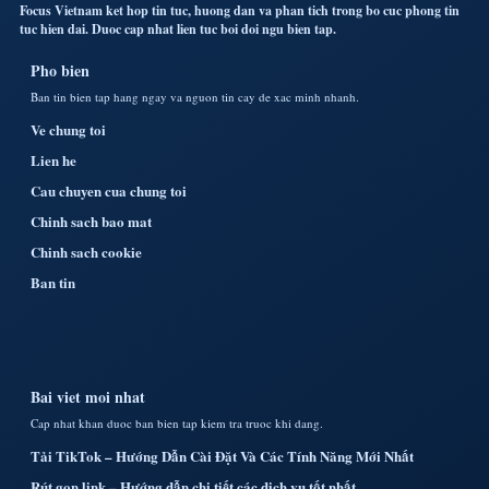
Focus Vietnam ket hop tin tuc, huong dan va phan tich trong bo cuc phong tin
tuc hien dai. Duoc cap nhat lien tuc boi doi ngu bien tap.
Pho bien
Ban tin bien tap hang ngay va nguon tin cay de xac minh nhanh.
Ve chung toi
Lien he
Cau chuyen cua chung toi
Chinh sach bao mat
Chinh sach cookie
Ban tin
Bai viet moi nhat
Cap nhat khan duoc ban bien tap kiem tra truoc khi dang.
Tải TikTok – Hướng Dẫn Cài Đặt Và Các Tính Năng Mới Nhất
Rút gọn link – Hướng dẫn chi tiết các dịch vụ tốt nhất