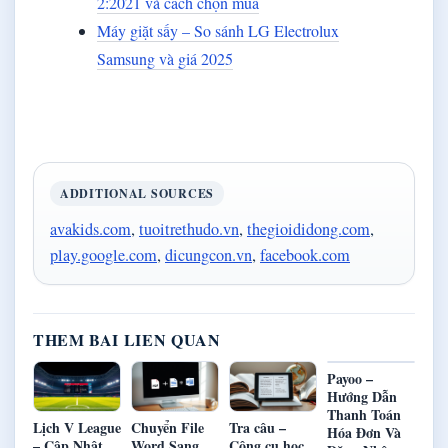
2:2021 và cách chọn mua
Máy giặt sấy – So sánh LG Electrolux
Samsung và giá 2025
ADDITIONAL SOURCES
avakids.com
,
tuoitrethudo.vn
,
thegioididong.com
,
play.google.com
,
dicungcon.vn
,
facebook.com
THEM BAI LIEN QUAN
Payoo –
Hướng Dẫn
Thanh Toán
Lịch V League
Chuyển File
Tra câu –
Hóa Đơn Và
– Cập Nhật
Word Sang
Công cụ học