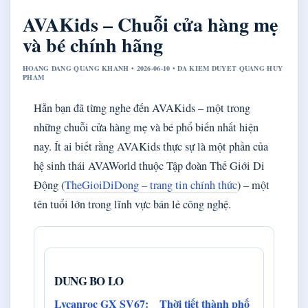
AVAKids – Chuỗi cửa hàng mẹ
và bé chính hãng
HOANG DANG QUANG KHANH • 2026-06-10 • DA KIEM DUYET QUANG HUY
PHAM
Hẳn bạn đã từng nghe đến AVAKids – một trong
những chuỗi cửa hàng mẹ và bé phổ biến nhất hiện
nay. Ít ai biết rằng AVAKids thực sự là một phần của
hệ sinh thái AVAWorld thuộc Tập đoàn Thế Giới Di
Động (
TheGioiDiDong – trang tin chính thức
) – một
tên tuổi lớn trong lĩnh vực bán lẻ công nghệ.
DUNG BO LO
Lycanroc GX SV67:
Thời tiết thành phố