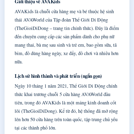
Giới thiệu về AVAKids
AVAKids là chuỗi cửa hàng mẹ và bé thuộc hệ sinh
thái AVAWorld của Tập đoàn Thế Giới Di Động
(TheGioiDiDong – trang tin chính thức). Đây là điểm
đến chuyên cung cấp các sản phẩm dành cho phụ nữ
mang thai, bà mẹ sau sinh và trẻ em, bao gồm sữa, tã
bỉm, đồ dùng hàng ngày, xe đẩy, đồ chơi và nhiều hơn
nữa.
Lịch sử hình thành và phát triển (ngắn gọn)
Ngày 10 tháng 1 năm 2021, Thế Giới Di Động chính
thức khai trương chuỗi 5 cửa hàng AVAWorld đầu
tiên, trong đó AVAKids là một mảng kinh doanh cốt
lõi (TheGioiDiDong). Kể từ đó, hệ thống đã mở rộng
lên hơn 50 cửa hàng trên toàn quốc, tập trung chủ yếu
tại các thành phố lớn.