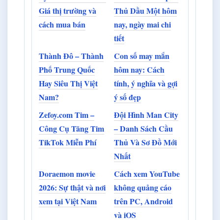
Giá thị trường và
Thủ Dầu Một hôm
cách mua bán
nay, ngày mai chi
tiết
Thành Đô – Thành
Con số may mắn
Phố Trung Quốc
hôm nay: Cách
Hay Siêu Thị Việt
tính, ý nghĩa và gợi
Nam?
ý số đẹp
Zefoy.com Tim –
Đội Hình Man City
Công Cụ Tăng Tim
– Danh Sách Cầu
TikTok Miễn Phí
Thủ Và Sơ Đồ Mới
Nhất
Doraemon movie
Cách xem YouTube
2026: Sự thật và nơi
không quảng cáo
xem tại Việt Nam
trên PC, Android
và iOS