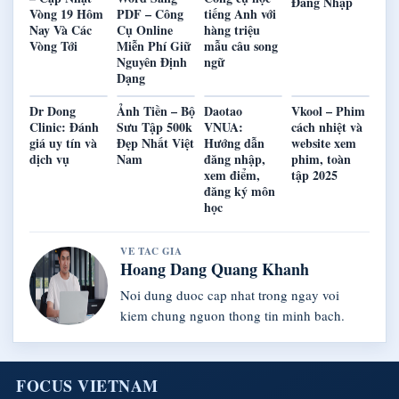
Đăng Nhập
Vòng 19 Hôm
PDF – Công
tiếng Anh với
Nay Và Các
Cụ Online
hàng triệu
Vòng Tới
Miễn Phí Giữ
mẫu câu song
Nguyên Định
ngữ
Dạng
Dr Dong
Ảnh Tiền – Bộ
Daotao
Vkool – Phim
Clinic: Đánh
Sưu Tập 500k
VNUA:
cách nhiệt và
giá uy tín và
Đẹp Nhất Việt
Hướng dẫn
website xem
dịch vụ
Nam
đăng nhập,
phim, toàn
xem điểm,
tập 2025
đăng ký môn
học
VE TAC GIA
Hoang Dang Quang Khanh
Noi dung duoc cap nhat trong ngay voi
kiem chung nguon thong tin minh bach.
FOCUS VIETNAM