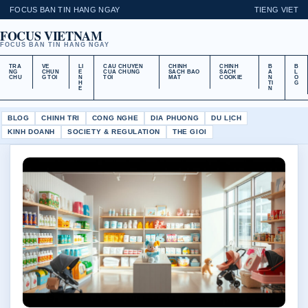
FOCUS BAN TIN HANG NGAY
TIENG VIET
FOCUS VIETNAM
FOCUS BAN TIN HANG NGAY
TRA
VE
LI
CAU CHUYEN
CHINH
CHINH
B
B
NG
CHUN
E
CUA CHUNG
SACH BAO
SACH
A
L
CHU
G TOI
N
TOI
MAT
COOKIE
N
O
H
TI
G
E
N
BLOG
CHINH TRI
CONG NGHE
DIA PHUONG
DU LỊCH
KINH DOANH
SOCIETY & REGULATION
THE GIOI