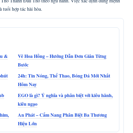
 Thổ Thành Đầu Thổ theo ngũ hành. Việc xác định đúng mệnh
 tuổi hợp tác hài hòa.
êu &
Vẽ Hoa Hồng – Hướng Dẫn Đơn Giản Từng
Bước
phút
24h: Tin Nóng, Thể Thao, Bóng Đá Mới Nhất
Hôm Nay
ub
EGO là gì? Ý nghĩa và phân biệt với kiêu hãnh,
kiêu ngạo
phim,
An Phát – Cẩm Nang Phân Biệt Ba Thương
Hiệu Lớn