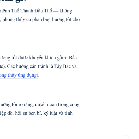
g mệnh Thổ Thành Đầu Thổ — không
, phong thủy có phân biệt hướng tốt cho
ớng tốt được khuyến khích gồm: Bắc
). Các hướng cần tránh là Tây Bắc và
ng thủy ứng dụng)
.
ờng lối rõ ràng, quyết đoán trong công
p đòi hỏi sự bền bỉ, kỷ luật và tinh