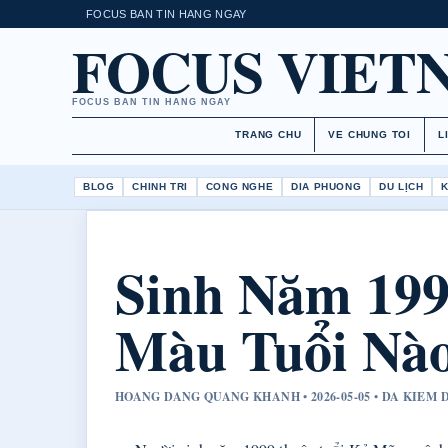
FOCUS BAN TIN HANG NGAY
FOCUS VIET
FOCUS BAN TIN HANG NGAY
TRANG CHU
VE CHUNG TOI
L
BLOG
CHINH TRI
CONG NGHE
DIA PHUONG
DU LỊCH
Sinh Năm 19
Màu Tuổi Nào
HOANG DANG QUANG KHANH • 2026-05-05 • DA KIEM