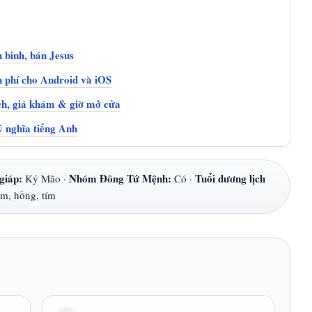
 binh, bán Jesus
 phí cho Android và iOS
h, giá khám & giờ mở cửa
ý nghĩa tiếng Anh
giáp:
Nhóm Đông Tứ Mệnh:
Tuổi dương lịch
Kỷ Mão ·
Có ·
am, hồng, tím