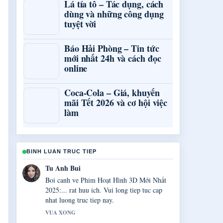
Lá tía tô – Tác dụng, cách
dùng và những công dụng
tuyệt vời
Báo Hải Phòng – Tin tức
mới nhất 24h và cách đọc
online
Coca-Cola – Giá, khuyến
mãi Tết 2026 và cơ hội việc
làm
BINH LUAN TRUC TIEP
Ngoc Anh Tran
Bao phu ve Code King Legacy &#8211;
Danh sách code... rat chac chan va de theo
doi.
3 PHUT TRUOC