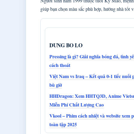
Người sinh năm 1999 thuộc tuổi Kỷ Mão, mệnh
giúp bạn chọn màu sắc phù hợp, hướng nhà tốt và
DUNG BO LO
Pressing là gì? Giải nghĩa bóng đá, tình y
cách thoát
Việt Nam vs Iraq – Kết quả 0-1 tiếc nuối 
bù giờ
HHDragon: Xem HHTQ3D, Anime Viets
Miễn Phí Chất Lượng Cao
Vkool – Phim cách nhiệt và website xem 
toàn tập 2025