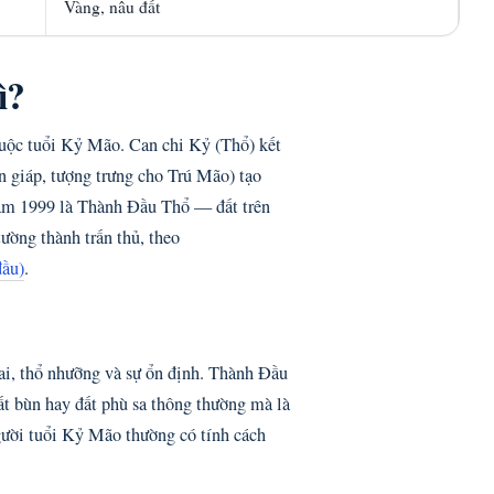
Vàng, nâu đất
ì?
uộc tuổi Kỷ Mão. Can chi Kỷ (Thổ) kết
 giáp, tượng trưng cho Trú Mão) tạo
ăm 1999 là Thành Đầu Thổ — đất trên
tường thành trấn thủ, theo
đầu)
.
ai, thổ nhưỡng và sự ổn định. Thành Đầu
ất bùn hay đất phù sa thông thường mà là
gười tuổi Kỷ Mão thường có tính cách