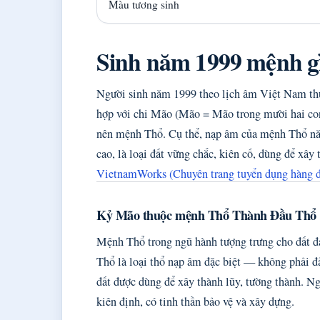
Màu tương sinh
Sinh năm 1999 mệnh g
Người sinh năm 1999 theo lịch âm Việt Nam th
hợp với chi Mão (Mão = Mão trong mười hai con
nên mệnh Thổ. Cụ thể, nạp âm của mệnh Thổ n
cao, là loại đất vững chắc, kiên cố, dùng để xây 
VietnamWorks (Chuyên trang tuyển dụng hàng 
Kỷ Mão thuộc mệnh Thổ Thành Đầu Thổ
Mệnh Thổ trong ngũ hành tượng trưng cho đất đ
Thổ là loại thổ nạp âm đặc biệt — không phải đ
đất được dùng để xây thành lũy, tường thành. N
kiên định, có tinh thần bảo vệ và xây dựng.