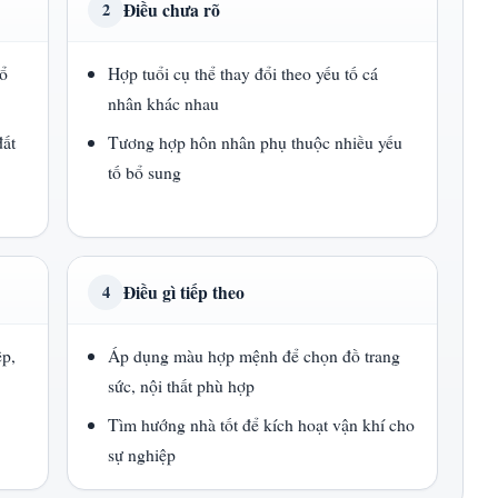
Điều chưa rõ
2
ổ
Hợp tuổi cụ thể thay đổi theo yếu tố cá
nhân khác nhau
ất
Tương hợp hôn nhân phụ thuộc nhiều yếu
tố bổ sung
Điều gì tiếp theo
4
ệp,
Áp dụng màu hợp mệnh để chọn đồ trang
sức, nội thất phù hợp
Tìm hướng nhà tốt để kích hoạt vận khí cho
sự nghiệp