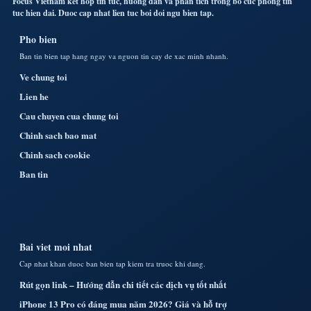
Focus Vietnam ket hop tin tuc, huong dan va phan tich trong bo cuc phong tin
tuc hien dai. Duoc cap nhat lien tuc boi doi ngu bien tap.
Pho bien
Ban tin bien tap hang ngay va nguon tin cay de xac minh nhanh.
Ve chung toi
Lien he
Cau chuyen cua chung toi
Chinh sach bao mat
Chinh sach cookie
Ban tin
Bai viet moi nhat
Cap nhat khan duoc ban bien tap kiem tra truoc khi dang.
Rút gọn link – Hướng dẫn chi tiết các dịch vụ tốt nhất
iPhone 13 Pro có đáng mua năm 2026? Giá và hỗ trợ