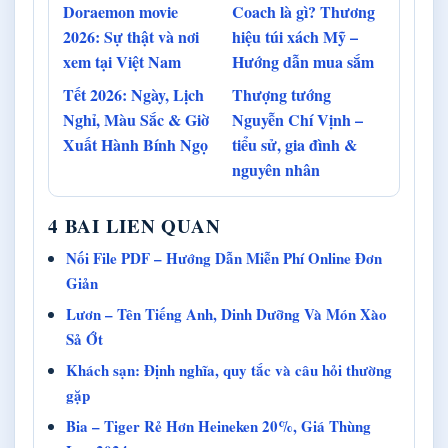
Doraemon movie
Coach là gì? Thương
2026: Sự thật và nơi
hiệu túi xách Mỹ –
xem tại Việt Nam
Hướng dẫn mua sắm
Tết 2026: Ngày, Lịch
Thượng tướng
Nghỉ, Màu Sắc & Giờ
Nguyễn Chí Vịnh –
Xuất Hành Bính Ngọ
tiểu sử, gia đình &
nguyên nhân
4 BAI LIEN QUAN
Nối File PDF – Hướng Dẫn Miễn Phí Online Đơn
Giản
Lươn – Tên Tiếng Anh, Dinh Dưỡng Và Món Xào
Sả Ớt
Khách sạn: Định nghĩa, quy tắc và câu hỏi thường
gặp
Bia – Tiger Rẻ Hơn Heineken 20%, Giá Thùng