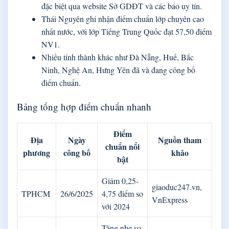
đặc biệt qua website Sở GDĐT và các báo uy tín.
Thái Nguyên ghi nhận điểm chuẩn lớp chuyên cao
nhất nước, với lớp Tiếng Trung Quốc đạt 57,50 điểm
NV1.
Nhiều tỉnh thành khác như Đà Nẵng, Huế, Bắc
Ninh, Nghệ An, Hưng Yên đã và đang công bố
điểm chuẩn.
Bảng tổng hợp điểm chuẩn nhanh
Điểm
Địa
Ngày
Nguồn tham
chuẩn nổi
phương
công bố
khảo
bật
Giảm 0,25-
giaoduc247.vn,
TPHCM
26/6/2025
4,75 điểm so
VnExpress
với 2024
Tăng nhẹ so