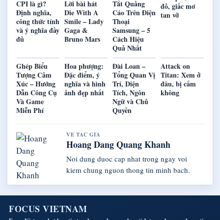
CPI là gì?
Lời bài hát
Tắt Quảng
đỏ, giấc mơ
Định nghĩa,
Die With A
Cáo Trên Điện
tan vỡ
công thức tính
Smile – Lady
Thoại
và ý nghĩa đầy
Gaga &
Samsung – 5
đủ
Bruno Mars
Cách Hiệu
Quả Nhất
Ghép Biểu
Hoa phượng:
Đài Loan –
Attack on
Tượng Cảm
Đặc điểm, ý
Tổng Quan Vị
Titan: Xem ở
Xúc – Hướng
nghĩa và hình
Trí, Diện
đâu, bị cấm
Dẫn Công Cụ
ảnh đẹp nhất
Tích, Ngôn
không
Và Game
Ngữ và Chủ
Miễn Phí
Quyền
VE TAC GIA
Hoang Dang Quang Khanh
Noi dung duoc cap nhat trong ngay voi
kiem chung nguon thong tin minh bach.
FOCUS VIETNAM