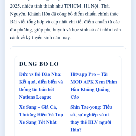
2025, nhiều tỉnh thành như TPHCM, Hà Nội, Thái
Nguyên, Khánh Hòa đã công bố điểm chuẩn chính thức.
Bài viết tổng hợp và cập nhật chi tiết điểm chuẩn từ các
địa phương, giúp phụ huynh và học sinh có cái nhìn toàn
cảnh về kỳ tuyển sinh năm nay.
DUNG BO LO
Đức vs Bồ Đào Nha:
Hitvapp Pro – Tải
Kết quả, diễn biến và
MOD APK Xem Phim
thông tin bán kết
Hàn Không Quảng
Nations League
Cáo
Xe Sang – Giá Cả,
Shin Tae-yong: Tiểu
Thương Hiệu Và Top
sử, sự nghiệp và ai
Xe Sang Tốt Nhất
thay thế HLV người
Hàn?