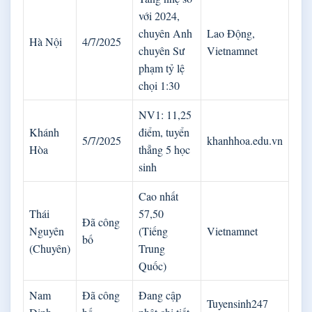
với 2024,
chuyên Anh
Lao Động,
Hà Nội
4/7/2025
chuyên Sư
Vietnamnet
phạm tỷ lệ
chọi 1:30
NV1: 11,25
Khánh
điểm, tuyển
5/7/2025
khanhhoa.edu.vn
Hòa
thẳng 5 học
sinh
Cao nhất
Thái
57,50
Đã công
Nguyên
(Tiếng
Vietnamnet
bố
(Chuyên)
Trung
Quốc)
Nam
Đã công
Đang cập
Tuyensinh247