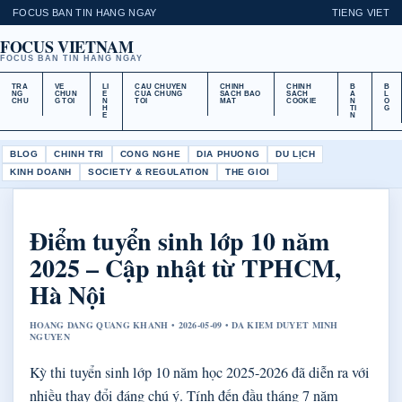
FOCUS BAN TIN HANG NGAY
TIENG VIET
FOCUS VIETNAM
FOCUS BAN TIN HANG NGAY
TRA
VE
LI
CAU CHUYEN
CHINH
CHINH
B
B
NG
CHUN
E
CUA CHUNG
SACH BAO
SACH
A
L
CHU
G TOI
N
TOI
MAT
COOKIE
N
O
H
TI
G
E
N
BLOG
CHINH TRI
CONG NGHE
DIA PHUONG
DU LỊCH
KINH DOANH
SOCIETY & REGULATION
THE GIOI
Điểm tuyển sinh lớp 10 năm
2025 – Cập nhật từ TPHCM,
Hà Nội
HOANG DANG QUANG KHANH • 2026-05-09 • DA KIEM DUYET MINH
NGUYEN
Kỳ thi tuyển sinh lớp 10 năm học 2025-2026 đã diễn ra với
nhiều thay đổi đáng chú ý. Tính đến đầu tháng 7 năm