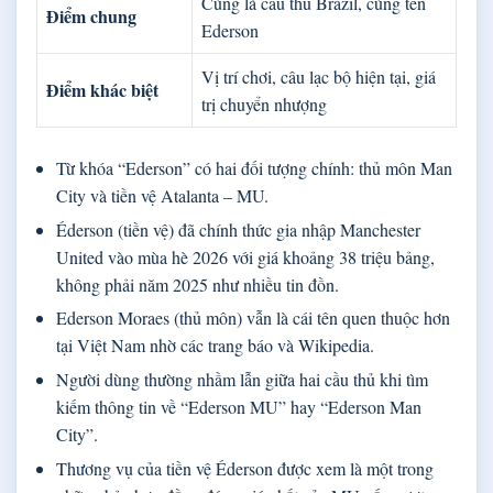
Cùng là cầu thủ Brazil, cùng tên
Điểm chung
Ederson
Vị trí chơi, câu lạc bộ hiện tại, giá
Điểm khác biệt
trị chuyển nhượng
Từ khóa “Ederson” có hai đối tượng chính: thủ môn Man
City và tiền vệ Atalanta – MU.
Éderson (tiền vệ) đã chính thức gia nhập Manchester
United vào mùa hè 2026 với giá khoảng 38 triệu bảng,
không phải năm 2025 như nhiều tin đồn.
Ederson Moraes (thủ môn) vẫn là cái tên quen thuộc hơn
tại Việt Nam nhờ các trang báo và Wikipedia.
Người dùng thường nhầm lẫn giữa hai cầu thủ khi tìm
kiếm thông tin về “Ederson MU” hay “Ederson Man
City”.
Thương vụ của tiền vệ Éderson được xem là một trong