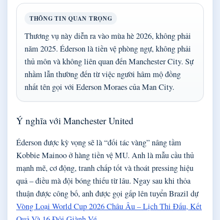
THÔNG TIN QUAN TRỌNG
Thương vụ này diễn ra vào mùa hè 2026, không phải
năm 2025. Éderson là tiền vệ phòng ngự, không phải
thủ môn và không liên quan đến Manchester City. Sự
nhầm lẫn thường đến từ việc người hâm mộ đồng
nhất tên gọi với Ederson Moraes của Man City.
Ý nghĩa với Manchester United
Éderson được kỳ vọng sẽ là “đối tác vàng” nâng tầm
Kobbie Mainoo ở hàng tiền vệ MU. Anh là mẫu cầu thủ
mạnh mẽ, cơ động, tranh chấp tốt và thoát pressing hiệu
quả – điều mà đội bóng thiếu từ lâu. Ngay sau khi thỏa
thuận được công bố, anh được gọi gấp lên tuyển Brazil dự
Vòng Loại World Cup 2026 Châu Âu – Lịch Thi Đấu, Kết
Quả Và 16 Đội Giành Vé
.