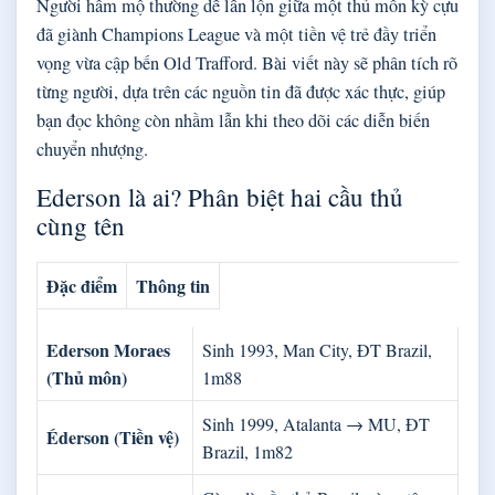
Người hâm mộ thường dễ lẫn lộn giữa một thủ môn kỳ cựu
đã giành Champions League và một tiền vệ trẻ đầy triển
vọng vừa cập bến Old Trafford. Bài viết này sẽ phân tích rõ
từng người, dựa trên các nguồn tin đã được xác thực, giúp
bạn đọc không còn nhầm lẫn khi theo dõi các diễn biến
chuyển nhượng.
Ederson là ai? Phân biệt hai cầu thủ
cùng tên
Đặc điểm
Thông tin
Ederson Moraes
Sinh 1993, Man City, ĐT Brazil,
(Thủ môn)
1m88
Sinh 1999, Atalanta → MU, ĐT
Éderson (Tiền vệ)
Brazil, 1m82