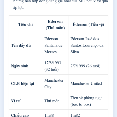
những bản hợp đồng đáng giá nhất của MU nếu vượt qua
áp lực.
Ederson
Tiêu chí
Éderson (Tiền vệ)
(Thủ môn)
Ederson
Éderson José dos
Tên đầy đủ
Santana de
Santos Lourenço da
Moraes
Silva
17/8/1993
Ngày sinh
7/7/1999 (26 tuổi)
(32 tuổi)
Manchester
CLB hiện tại
Manchester United
City
Tiền vệ phòng ngự
Vị trí
Thủ môn
(box‑to‑box)
Chiều cao
1m88
1m82