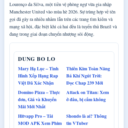
Lourenço da Silva, một tiền vệ phòng ngự vừa gia nhập
Manchester United vào mùa hè 2026. Sự trùng hợp về tên
gọi đã gây ra nhiều nhầm lẫn trên các trang tìm kiếm và
mạng xã hội, đặc biệt khi cả hai đều là tuyển thủ Brazil và
đang trong giai đoạn chuyển nhượng sôi động.
DUNG BO LO
Mary Hạ Lục – Tình
Thiên Kim Toàn Năng
Hình Xếp Hạng Rap
Bá Khí Ngút Trời:
Việt Đã Xác Nhận
Đọc Chap 239 Mới
Domino Pizza – Thực
Attack on Titan: Xem
đơn, Giá và Khuyến
ở đâu, bị cấm không
Mãi Mới Nhất
Hitvapp Pro – Tải
Shondo là ai? Thông
MOD APK Xem Phim
tin VTuber