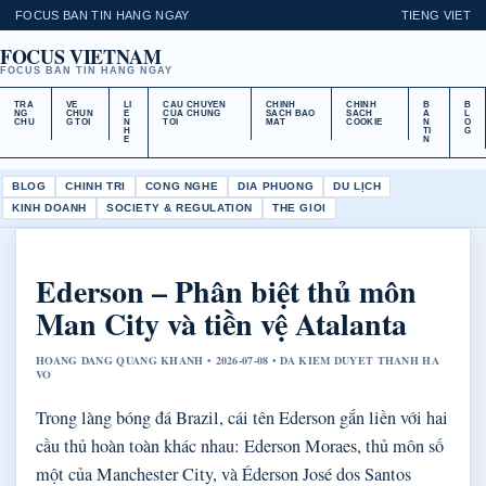
FOCUS BAN TIN HANG NGAY
TIENG VIET
FOCUS VIETNAM
FOCUS BAN TIN HANG NGAY
TRA
VE
LI
CAU CHUYEN
CHINH
CHINH
B
B
NG
CHUN
E
CUA CHUNG
SACH BAO
SACH
A
L
CHU
G TOI
N
TOI
MAT
COOKIE
N
O
H
TI
G
E
N
BLOG
CHINH TRI
CONG NGHE
DIA PHUONG
DU LỊCH
KINH DOANH
SOCIETY & REGULATION
THE GIOI
Ederson – Phân biệt thủ môn
Man City và tiền vệ Atalanta
HOANG DANG QUANG KHANH • 2026-07-08 • DA KIEM DUYET THANH HA
VO
Trong làng bóng đá Brazil, cái tên Ederson gắn liền với hai
cầu thủ hoàn toàn khác nhau: Ederson Moraes, thủ môn số
một của Manchester City, và Éderson José dos Santos