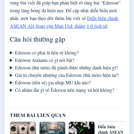
vọng bài viết đã giúp bạn phân biệt rõ ràng hai “Ederson”
trong làng bóng đá hiện nay. Để cập nhật diễn biến mới
nhất, mời bạn theo dõi thêm bài viết về
Diễn biến chính
ASEAN All-Stars gặp Man Utd: thắng 1‑0 lịch sử
.
Câu hỏi thường gặp
Ederson có phải là tiền vệ không?
Ederson Atalanta có gì nổi bật?
Ederson (thủ môn) đã giành được những danh hiệu gì?
Giá trị chuyển nhượng của Ederson (thủ môn) hiện tại?
Éderson (tiền vệ) gia nhập MU khi nào?
Có nhầm lẫn gì về Éderson trên mạng xã hội không?
THEM BAI LIEN QUAN
Diễn biến
chính ASEAN