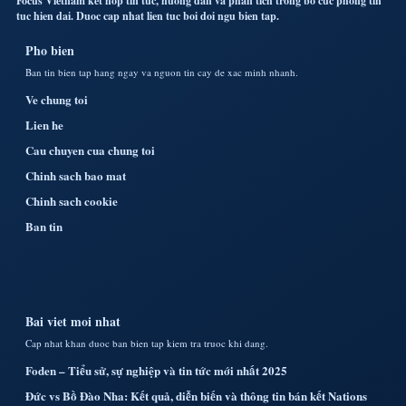
Focus Vietnam ket hop tin tuc, huong dan va phan tich trong bo cuc phong tin
tuc hien dai. Duoc cap nhat lien tuc boi doi ngu bien tap.
Pho bien
Ban tin bien tap hang ngay va nguon tin cay de xac minh nhanh.
Ve chung toi
Lien he
Cau chuyen cua chung toi
Chinh sach bao mat
Chinh sach cookie
Ban tin
Bai viet moi nhat
Cap nhat khan duoc ban bien tap kiem tra truoc khi dang.
Foden – Tiểu sử, sự nghiệp và tin tức mới nhất 2025
Đức vs Bồ Đào Nha: Kết quả, diễn biến và thông tin bán kết Nations