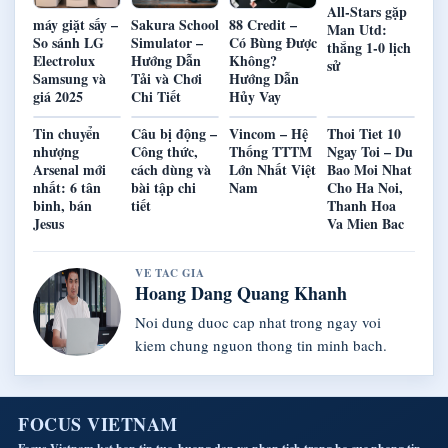
All-Stars gặp
máy giặt sấy –
Sakura School
88 Credit –
Man Utd:
So sánh LG
Simulator –
Có Bùng Được
thắng 1-0 lịch
Electrolux
Hướng Dẫn
Không?
sử
Samsung và
Tải và Chơi
Hướng Dẫn
giá 2025
Chi Tiết
Hủy Vay
Tin chuyển
Câu bị động –
Vincom – Hệ
Thoi Tiet 10
nhượng
Công thức,
Thống TTTM
Ngay Toi – Du
Arsenal mới
cách dùng và
Lớn Nhất Việt
Bao Moi Nhat
nhất: 6 tân
bài tập chi
Nam
Cho Ha Noi,
binh, bán
tiết
Thanh Hoa
Jesus
Va Mien Bac
VE TAC GIA
Hoang Dang Quang Khanh
Noi dung duoc cap nhat trong ngay voi
kiem chung nguon thong tin minh bach.
FOCUS VIETNAM