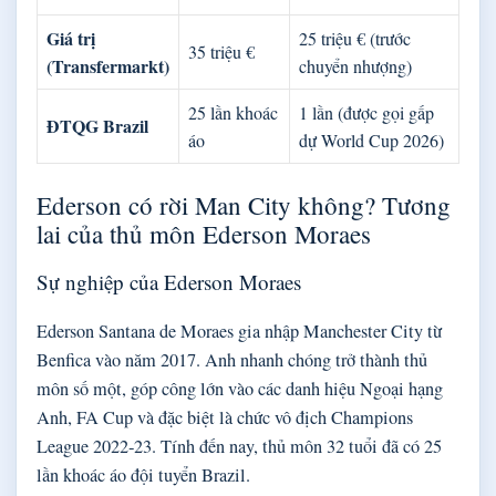
Giá trị
25 triệu € (trước
35 triệu €
(Transfermarkt)
chuyển nhượng)
25 lần khoác
1 lần (được gọi gấp
ĐTQG Brazil
áo
dự World Cup 2026)
Ederson có rời Man City không? Tương
lai của thủ môn Ederson Moraes
Sự nghiệp của Ederson Moraes
Ederson Santana de Moraes gia nhập Manchester City từ
Benfica vào năm 2017. Anh nhanh chóng trở thành thủ
môn số một, góp công lớn vào các danh hiệu Ngoại hạng
Anh, FA Cup và đặc biệt là chức vô địch Champions
League 2022‑23. Tính đến nay, thủ môn 32 tuổi đã có 25
lần khoác áo đội tuyển Brazil.