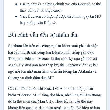
Giá trị chuyển nhượng chính xác của Éderson có thể
thay đổi (38–50 triệu euro).
Việc Éderson có thực sự được đá chính ngay tại MU
hay không vẫn là ẩn số.
Bối cảnh dẫn đến sự nhầm lẫn
Sự nhầm lẫn trên các công cụ tìm kiếm xuất phát từ việc
hai cầu thủ Brazil cùng tên Ederson nổi tiếng gần đây.
Trong khi Ederson Moraes là thủ môn kỳ cựu gắn bó với
Man City suốt gần một thập kỷ, thì Éderson (tiền vệ) bất
ngờ nổi lên nhờ màn trình diễn ấn tượng tại Atalanta và
thương vụ đình đám đến MU.
Các tin đồn từ báo chí Brazil và Anh khiến lượng tìm
kiếm “Ederson MU” tăng đột biến, nhiều người lầm tưởng
đó là thủ môn của Man City. Thực tế, hai cầu thủ này
không liên quan gì đến nhau ngoài cái tên. Để hiểu rõ hơn