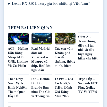
Lexus RX 350 Luxury giá bao nhiêu tại Việt Nam?
THEM BAI LIEN QUAN
Cúm A –
Triệu chứng,
điều trị tại
ACB – Hướng
Real Madrid
Các con vật:
nhà và dấu
Dẫn Đăng
đấu với
Khám phá
hiệu nguy
Nhập ACB
Villarreal –
loài dễ
hiểm cần biết
ONE, Hotline
Mbappe cú
thương, thông
Và Cổ Phiếu
đúp, Real lên
minh, hiếm
ngôi đầu
Thác Dray
Dio – Honda
12 Pro – Giá
Trực Tiếp –
Nur: Vị Trí,
Dio Dio
Cũ 6,5-8,5
So Sánh FPT
Kinh Nghiệm
Brando Ban
Triệu, Đánh
Play, Xoilac
Tham Quan
nhac Dio Gia
Giá Đáng
TV Và VTV6
Đầy Đủ
xe Thong tin
Mua 2025