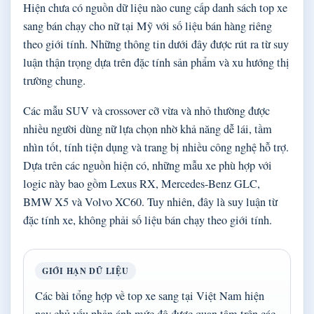
Hiện chưa có nguồn dữ liệu nào cung cấp danh sách top xe
sang bán chạy cho nữ tại Mỹ với số liệu bán hàng riêng
theo giới tính. Những thông tin dưới đây được rút ra từ suy
luận thận trọng dựa trên đặc tính sản phẩm và xu hướng thị
trường chung.
Các mẫu SUV và crossover cỡ vừa và nhỏ thường được
nhiều người dùng nữ lựa chọn nhờ khả năng dễ lái, tầm
nhìn tốt, tính tiện dụng và trang bị nhiều công nghệ hỗ trợ.
Dựa trên các nguồn hiện có, những mẫu xe phù hợp với
logic này bao gồm Lexus RX, Mercedes-Benz GLC,
BMW X5 và Volvo XC60. Tuy nhiên, đây là suy luận từ
đặc tính xe, không phải số liệu bán chạy theo giới tính.
GIỚI HẠN DỮ LIỆU
Các bài tổng hợp về top xe sang tại Việt Nam hiện
nay chủ yếu phản ánh mức độ được quan tâm trên các