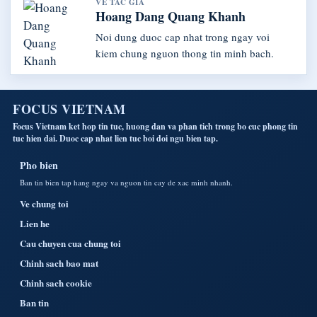
VE TAC GIA
Hoang Dang Quang Khanh
Noi dung duoc cap nhat trong ngay voi
kiem chung nguon thong tin minh bach.
FOCUS VIETNAM
Focus Vietnam ket hop tin tuc, huong dan va phan tich trong bo cuc phong tin
tuc hien dai. Duoc cap nhat lien tuc boi doi ngu bien tap.
Pho bien
Ban tin bien tap hang ngay va nguon tin cay de xac minh nhanh.
Ve chung toi
Lien he
Cau chuyen cua chung toi
Chinh sach bao mat
Chinh sach cookie
Ban tin