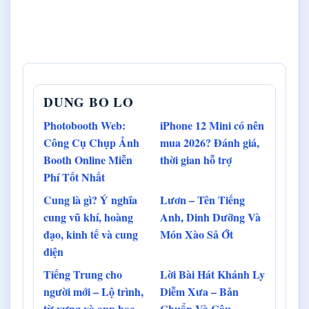
DUNG BO LO
Photobooth Web:
iPhone 12 Mini có nên
Công Cụ Chụp Ảnh
mua 2026? Đánh giá,
Booth Online Miễn
thời gian hỗ trợ
Phí Tốt Nhất
Cung là gì? Ý nghĩa
Lươn – Tên Tiếng
cung vũ khí, hoàng
Anh, Dinh Dưỡng Và
đạo, kinh tế và cung
Món Xào Sả Ớt
điện
Tiếng Trung cho
Lời Bài Hát Khánh Ly
người mới – Lộ trình,
Diễm Xưa – Bản
từ vựng và app học
Chuẩn Và Câu