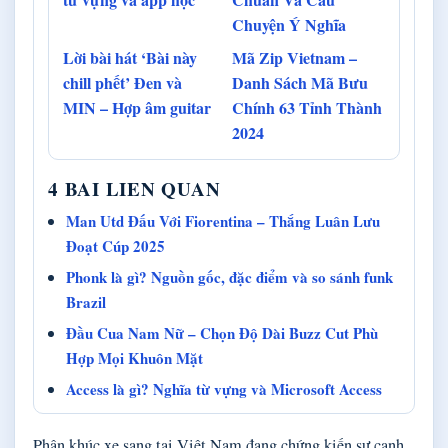
Chuyện Ý Nghĩa
Lời bài hát ‘Bài này
Mã Zip Vietnam –
chill phết’ Đen và
Danh Sách Mã Bưu
MIN – Hợp âm guitar
Chính 63 Tỉnh Thành
2024
4 BAI LIEN QUAN
Man Utd Đấu Với Fiorentina – Thắng Luân Lưu
Đoạt Cúp 2025
Phonk là gì? Nguồn gốc, đặc điểm và so sánh funk
Brazil
Đầu Cua Nam Nữ – Chọn Độ Dài Buzz Cut Phù
Hợp Mọi Khuôn Mặt
Access là gì? Nghĩa từ vựng và Microsoft Access
Phân khúc xe sang tại Việt Nam đang chứng kiến sự cạnh