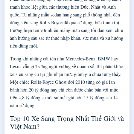
tranh khốc liệt giữa các thương hiệu Đức, Nhật và Anh
quốc. Từ những mẫu sedan hạng sang phổ thông nhất đến
dòng siêu sang Rolls-Royce đã qua sử dụng, bức tranh thị
trường hiện lên với nhiều mảng màu sáng tối đan xen, chịu
ảnh hưởng sâu sắc từ thuế nhập khẩu, sức mua và xu hướng
tiêu dùng mới.
Trong khi những cái tên như Mercedes-Benz, BMW hay
Lexus vẫn giữ vững ngôi vương về doanh số, thì phân khúc
xe siêu sang cũ lại ghi nhận mức giảm giá chưa từng thấy.
Một chiếc Rolls-Royce Ghost đời 2010 từng có giá lăn
bánh hơn 20 tỷ đồng nay chỉ còn được chào bán với mức
trên 4,8 tỷ đồng – một sự mất giá hơn 15 tỷ đồng sau 14
năm sử dụng.
Top 10 Xe Sang Trọng Nhất Thế Giới và
Việt Nam?