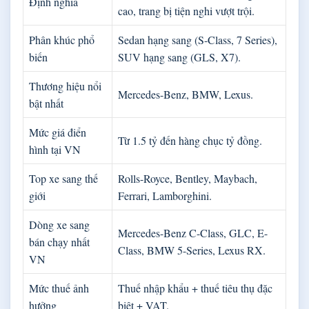
Định nghĩa
cao, trang bị tiện nghi vượt trội.
Phân khúc phổ
Sedan hạng sang (S-Class, 7 Series),
biến
SUV hạng sang (GLS, X7).
Thương hiệu nổi
Mercedes-Benz, BMW, Lexus.
bật nhất
Mức giá điển
Từ 1.5 tỷ đến hàng chục tỷ đồng.
hình tại VN
Top xe sang thế
Rolls-Royce, Bentley, Maybach,
giới
Ferrari, Lamborghini.
Dòng xe sang
Mercedes-Benz C-Class, GLC, E-
bán chạy nhất
Class, BMW 5-Series, Lexus RX.
VN
Mức thuế ảnh
Thuế nhập khẩu + thuế tiêu thụ đặc
hưởng
biệt + VAT.