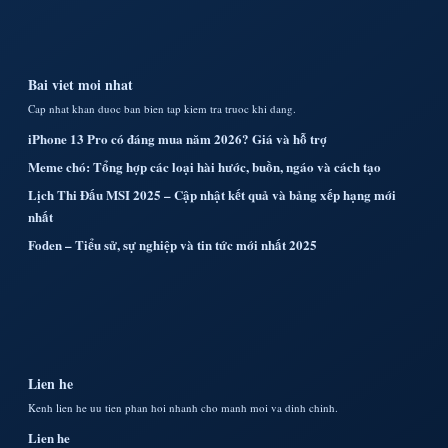
Bai viet moi nhat
Cap nhat khan duoc ban bien tap kiem tra truoc khi dang.
iPhone 13 Pro có đáng mua năm 2026? Giá và hỗ trợ
Meme chó: Tổng hợp các loại hài hước, buồn, ngáo và cách tạo
Lịch Thi Đấu MSI 2025 – Cập nhật kết quả và bảng xếp hạng mới
nhất
Foden – Tiểu sử, sự nghiệp và tin tức mới nhất 2025
Lien he
Kenh lien he uu tien phan hoi nhanh cho manh moi va dinh chinh.
Lien he