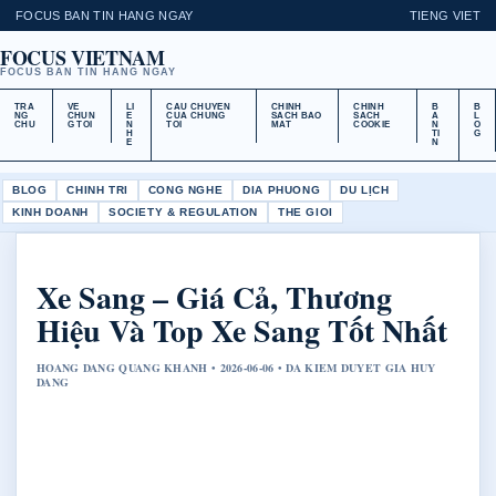
FOCUS BAN TIN HANG NGAY
TIENG VIET
FOCUS VIETNAM
FOCUS BAN TIN HANG NGAY
TRA
VE
LI
CAU CHUYEN
CHINH
CHINH
B
B
NG
CHUN
E
CUA CHUNG
SACH BAO
SACH
A
L
CHU
G TOI
N
TOI
MAT
COOKIE
N
O
H
TI
G
E
N
BLOG
CHINH TRI
CONG NGHE
DIA PHUONG
DU LỊCH
KINH DOANH
SOCIETY & REGULATION
THE GIOI
Xe Sang – Giá Cả, Thương
Hiệu Và Top Xe Sang Tốt Nhất
HOANG DANG QUANG KHANH • 2026-06-06 • DA KIEM DUYET GIA HUY
DANG