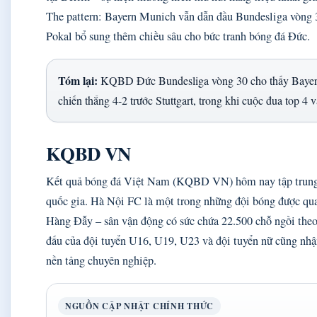
The pattern: Bayern Munich vẫn dẫn đầu Bundesliga vòng 3
Pokal bổ sung thêm chiều sâu cho bức tranh bóng đá Đức.
Tóm lại:
KQBD Đức Bundesliga vòng 30 cho thấy Bayern
chiến thắng 4-2 trước Stuttgart, trong khi cuộc đua top 4 v
KQBD VN
Kết quả bóng đá Việt Nam (KQBD VN) hôm nay tập trung c
quốc gia. Hà Nội FC là một trong những đội bóng được qua
Hàng Đẫy – sân vận động có sức chứa 22.500 chỗ ngồi theo 
đấu của đội tuyển U16, U19, U23 và đội tuyển nữ cũng nhậ
nền tảng chuyên nghiệp.
NGUỒN CẬP NHẬT CHÍNH THỨC