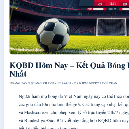
KQBD Hôm Nay – Kết Quả Bóng 
Nhất
HOANG DANG QUANG KHANH • 2026-04-21 • DA KIEM DUYET LINH TRAN
Người hâm mộ bóng đá Việt Nam ngày nay có thể theo dõi 
các giải đấu lớn nhỏ trên thế giới. Các trang cập nhật kế
và Flashscore.vn cho phép xem tỷ số trực tuyến 24h/7 ng
và Bundesliga Đức. Bài viết này tổng hợp KQBD hôm nay t
bất kỳ diễn biến quan trọng nào.