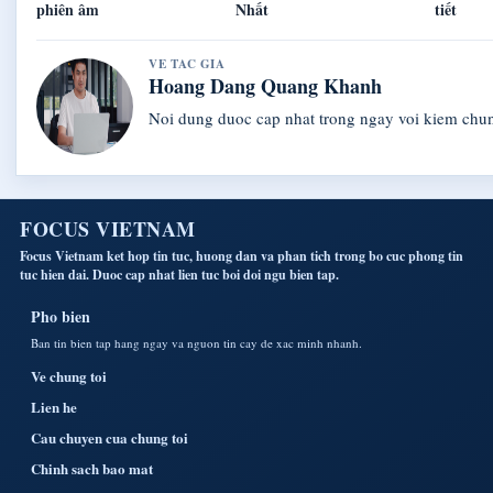
phiên âm
Nhất
tiết
VE TAC GIA
Hoang Dang Quang Khanh
Noi dung duoc cap nhat trong ngay voi kiem chu
FOCUS VIETNAM
Focus Vietnam ket hop tin tuc, huong dan va phan tich trong bo cuc phong tin
tuc hien dai. Duoc cap nhat lien tuc boi doi ngu bien tap.
Pho bien
Ban tin bien tap hang ngay va nguon tin cay de xac minh nhanh.
Ve chung toi
Lien he
Cau chuyen cua chung toi
Chinh sach bao mat