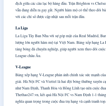
địch giữa các câu lạc bộ hàng đầu. Trận Brighton vs Chelse
vẫn đang diễn ra gay gắt. Người hâm mộ có thể theo dõi bả
với các chỉ số được cập nhật sau mỗi trận đấu.
La Liga
La Liga Tây Ban Nha với sự góp mặt của Real Madrid, Barc
lượng lớn người hâm mộ tại Việt Nam. Bảng xếp hạng La L
tảng bóng đá chuyên nghiệp, giúp người xem theo dõi cuộc
League châu Âu.
V-League
Bảng xếp hạng V-League phản ánh chính xác sức mạnh của
giải. Hà Nội FC và Viettel là hai đội bóng thường xuyên cạ
như Nam Định, Thanh Hóa và Hồng Lĩnh tạo nên cuộc đua 
Thethao247.vn, kết quả Hà Nội FC vs Nam Định 1-1 tháng 
nghĩa quan trọng trong cuộc đua trụ hạng và cạnh tranh top