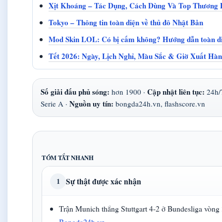
Xịt Khoáng – Tác Dụng, Cách Dùng Và Top Thương 
Tokyo – Thông tin toàn diện về thủ đô Nhật Bản
Mod Skin LOL: Có bị cấm không? Hướng dẫn toàn d
Tết 2026: Ngày, Lịch Nghỉ, Màu Sắc & Giờ Xuất Hà
Số giải đấu phủ sóng:
Cập nhật liên tục:
hơn 1900 ·
24h/
Nguồn uy tín:
Serie A ·
bongda24h.vn, flashscore.vn
TÓM TẮT NHANH
Sự thật được xác nhận
1
Trận Munich thắng Stuttgart 4-2 ở Bundesliga vòng
Bongda24h.vn