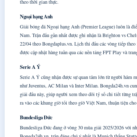
theo thời gian thực.
Ngoại hạng Anh
Giải bóng đá Ngoại hạng Anh (Premier League) luôn là đ
Nam. Trận đấu gần nhất được ghi nhận là Brighton vs Chels
22/04 theo Bongdaplus.vn. Lịch thi đấu các vòng tiếp theo
được cập nhật hàng tuần qua các nền tảng FPT Play và trang
Serie A Ý
Serie A Ý cũng nhận được sự quan tâm lớn từ người hâm m
như Juventus, AC Milan và Inter Milan. Bongda24h.vn cung
giải đấu này, giúp người xem theo dõi tỷ số chi tiết từng t
ra vào các khung giờ tối theo giờ Việt Nam, thuận tiện cho 
Bundesliga Đức
Bundesliga Đức đang ở vòng 30 mùa giải 2025/2026 với nh
Bongda24h.vn, trận đáng chú ý nhất là Munich thắng Stuttg