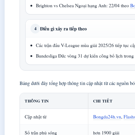
Brighton vs Chelsea Ngoại hạng Anh: 22/04 theo
Bo
Điều gì xảy ra tiếp theo
4
Các trận đấu V-League mùa giải 2025/26 tiếp tục cậ
Bundesliga Đức vòng 31 dự kiến công bố lịch trong 
Bảng dưới đây tổng hợp thông tin cập nhật từ các nguồn b
THÔNG TIN
CHI TIẾT
Cập nhật từ
Bongda24h.vn
,
Flash
Số trận phủ sóng
hơn 1900 giải