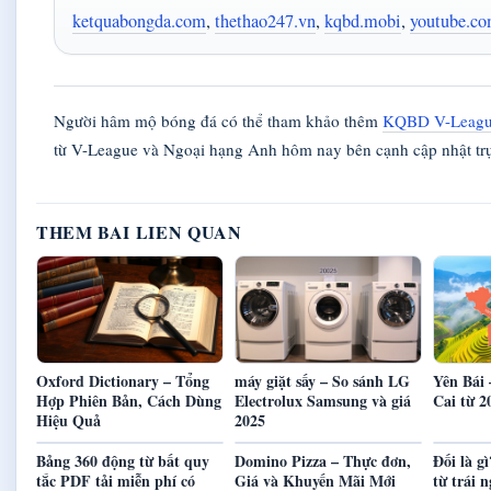
ketquabongda.com
,
thethao247.vn
,
kqbd.mobi
,
youtube.c
Người hâm mộ bóng đá có thể tham khảo thêm
KQBD V-Leagu
từ V-League và Ngoại hạng Anh hôm nay bên cạnh cập nhật trự
THEM BAI LIEN QUAN
Oxford Dictionary – Tổng
máy giặt sấy – So sánh LG
Yên Bái 
Hợp Phiên Bản, Cách Dùng
Electrolux Samsung và giá
Cai từ 2
Hiệu Quả
2025
Bảng 360 động từ bất quy
Domino Pizza – Thực đơn,
Đối là g
tắc PDF tải miễn phí có
Giá và Khuyến Mãi Mới
từ trái 