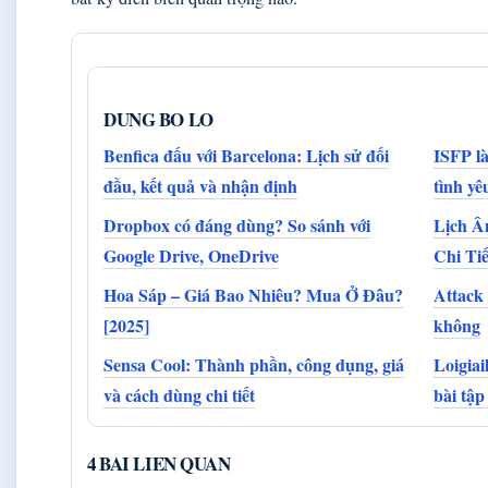
DUNG BO LO
Benfica đấu với Barcelona: Lịch sử đối
ISFP là
đầu, kết quả và nhận định
tình y
Dropbox có đáng dùng? So sánh với
Lịch Â
Google Drive, OneDrive
Chi Tiế
Hoa Sáp – Giá Bao Nhiêu? Mua Ở Đâu?
Attack
[2025]
không
Sensa Cool: Thành phần, công dụng, giá
Loigiai
và cách dùng chi tiết
bài tập
4 BAI LIEN QUAN