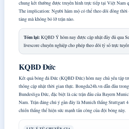
chung kết thường được truyền hình trực tiếp tại Việt Nam q
The implication: Người hâm mộ có thể theo dõi đồng thời c
tảng mà không bỏ lỡ trận nào.
Tóm lại:
KQBD Ý hôm nay được cập nhật đầy đủ qua Serie
livescore chuyên nghiệp cho phép theo dõi tỷ số trực tuyế
KQBD Đức
Kết quả bóng đá Đức (KQBD Đức) hôm nay chủ yếu tập tr
thống cập nhật thời gian thực. Bongda24h.vn dẫn đầu trong 
Bundesliga Đức, đặc biệt là các trận đấu của Bayern Munic
Nam. Trận đáng chú ý gần đây là Munich thắng Stuttgart 4
chiến thắng thể hiện sức mạnh tấn công của đội bóng này.
LƯU Ý TỪ CHUYÊN GIA