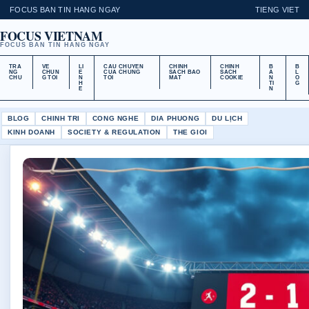
FOCUS BAN TIN HANG NGAY
TIENG VIET
FOCUS VIETNAM
FOCUS BAN TIN HANG NGAY
TRA
VE
LI
CAU CHUYEN
CHINH
CHINH
B
B
NG
CHUN
E
CUA CHUNG
SACH BAO
SACH
A
L
CHU
G TOI
N
TOI
MAT
COOKIE
N
O
H
TI
G
E
N
BLOG
CHINH TRI
CONG NGHE
DIA PHUONG
DU LỊCH
KINH DOANH
SOCIETY & REGULATION
THE GIOI