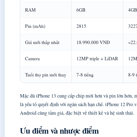
RAM
6GB
4GB
Pin (mAh)
2815
322
Giá mới thấp nhất
18.990.000 VNĐ
~22
Camera
12MP triple + LiDAR
12M
Tuổi thọ pin mới thay
7-8 tiếng
8-9 
Mặc dù iPhone 13 cung cấp chip mới hơn và pin lớn hơn, mứ
là yếu tố quyết định với ngân sách hạn chế. iPhone 12 Pro vẫn
Android cùng tầm giá, đặc biệt về thiết kế và hệ sinh thái.
Ưu điểm và nhược điểm