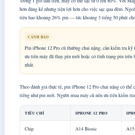
Trong 1 giờ đầu tiên, máy có thể sạc từ 0 lên 80%. Với M
hơn đáng kể nhưng tiện lợi hơn cho việc sạc qua đêm. Ngo
tiêu hao khoảng 26% pin — tức khoảng 3 tiếng 50 phút chơi
CẢNH BÁO
Pin iPhone 12 Pro cũ thường chai nặng, cần kiểm tra kỹ
ưu tiên máy đã thay pin mới hoặc có tình trạng pin trên
nhất.
Theo đánh giá thực tế, pin iPhone 12 Pro chai nặng có thể 
tiếng như pin mới. Người mua máy cũ nên ưu tiên kiểm tra t
TIÊU CHÍ
IPHONE 12 PRO
IPH
Chip
A14 Bionic
A15 