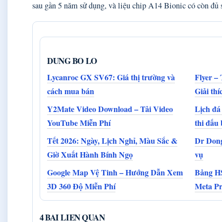
sau gần 5 năm sử dụng, và liệu chip A14 Bionic có còn đủ
DUNG BO LO
Lycanroc GX SV67: Giá thị trường và
Flyer – 
cách mua bán
Giải thíc
Y2Mate Video Download – Tải Video
Lịch đá
YouTube Miễn Phí
thi đấu
Tết 2026: Ngày, Lịch Nghỉ, Màu Sắc &
Dr Dong
Giờ Xuất Hành Bính Ngọ
vụ
Google Map Vệ Tinh – Hướng Dẫn Xem
Bảng HS
3D 360 Độ Miễn Phí
Meta P
4 BAI LIEN QUAN