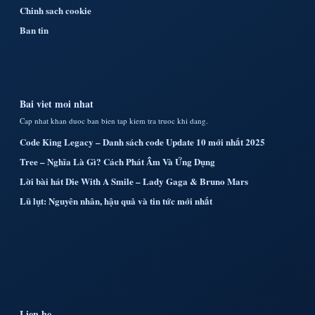
Chinh sach cookie
Ban tin
Bai viet moi nhat
Cap nhat khan duoc ban bien tap kiem tra truoc khi dang.
Code King Legacy – Danh sách code Update 10 mới nhất 2025
Tree – Nghĩa Là Gì? Cách Phát Âm Và Ứng Dụng
Lời bài hát Die With A Smile – Lady Gaga & Bruno Mars
Lũ lụt: Nguyên nhân, hậu quả và tin tức mới nhất
Lien he