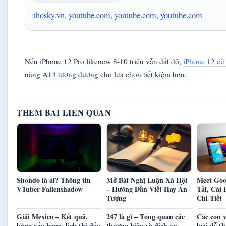
thosky.vn
,
youtube.com
,
youtube.com
,
youtube.com
Nếu iPhone 12 Pro likenew 8-10 triệu vẫn đắt đỏ,
iPhone 12 cũ 
năng A14 tương đương cho lựa chọn tiết kiệm hơn.
THEM BAI LIEN QUAN
Shondo là ai? Thông tin
Mở Bài Nghị Luận Xã Hội
Meet Goo
VTuber Fallenshadow
– Hướng Dẫn Viết Hay Ấn
Tải, Cài
Tượng
Chi Tiết
Giải Mexico – Kết quả,
247 là gì – Tổng quan các
Các con 
bảng xếp hạng, lịch thi đấu
thương hiệu và dịch vụ
loài dễ t