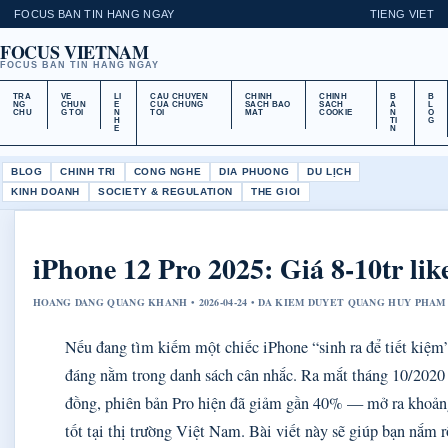
FOCUS BAN TIN HANG NGAY
TIENG VIET
FOCUS VIETNAM
FOCUS BAN TIN HANG NGAY
TRA
VE
LI
CAU CHUYEN
CHINH
CHINH
B
B
NG
CHUN
E
CUA CHUNG
SACH BAO
SACH
A
L
CHU
G TOI
N
TOI
MAT
COOKIE
N
O
H
TI
G
E
N
BLOG
CHINH TRI
CONG NGHE
DIA PHUONG
DU LỊCH
KINH DOANH
SOCIETY & REGULATION
THE GIOI
iPhone 12 Pro 2025: Giá 8-10tr li
HOANG DANG QUANG KHANH • 2026-04-24 • DA KIEM DUYET QUANG HUY PHAM
Nếu đang tìm kiếm một chiếc iPhone “sinh ra để tiết kiệm
đáng nằm trong danh sách cân nhắc. Ra mắt tháng 10/2020 
đồng, phiên bản Pro hiện đã giảm gần 40% — mở ra khoảng
tốt tại thị trường Việt Nam. Bài viết này sẽ giúp bạn nắm rõ