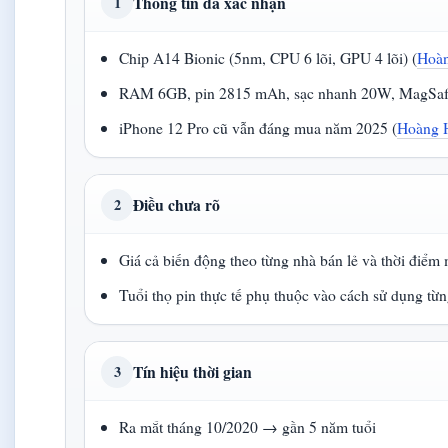
Thông tin đã xác nhận
1
Chip A14 Bionic (5nm, CPU 6 lõi, GPU 4 lõi) (
Hoàn
RAM 6GB, pin 2815 mAh, sạc nhanh 20W, MagSaf
iPhone 12 Pro cũ vẫn đáng mua năm 2025 (
Hoàng 
Điều chưa rõ
2
Giá cả biến động theo từng nhà bán lẻ và thời điểm
Tuổi thọ pin thực tế phụ thuộc vào cách sử dụng từ
Tín hiệu thời gian
3
Ra mắt tháng 10/2020 → gần 5 năm tuổi