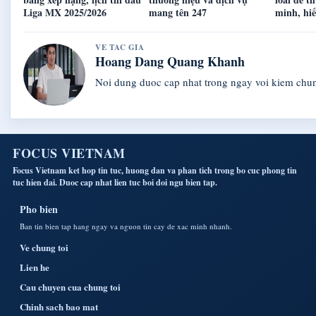
Liga MX 2025/2026
mang tên 247
minh, hi
VE TAC GIA
Hoang Dang Quang Khanh
Noi dung duoc cap nhat trong ngay voi kiem chu
FOCUS VIETNAM
Focus Vietnam ket hop tin tuc, huong dan va phan tich trong bo cuc phong tin
tuc hien dai. Duoc cap nhat lien tuc boi doi ngu bien tap.
Pho bien
Ban tin bien tap hang ngay va nguon tin cay de xac minh nhanh.
Ve chung toi
Lien he
Cau chuyen cua chung toi
Chinh sach bao mat