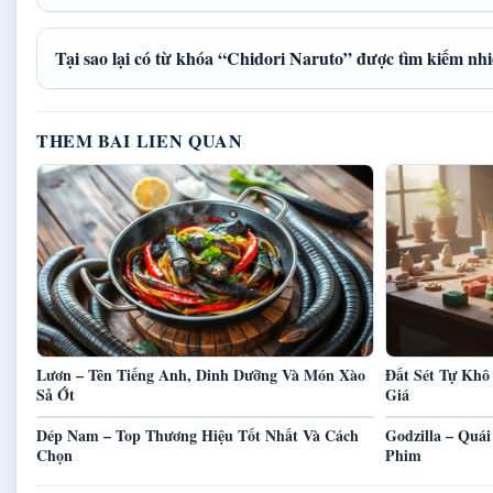
Tại sao lại có từ khóa “Chidori Naruto” được tìm kiếm nh
THEM BAI LIEN QUAN
Lươn – Tên Tiếng Anh, Dinh Dưỡng Và Món Xào
Đất Sét Tự Khô
Sả Ớt
Giá
Dép Nam – Top Thương Hiệu Tốt Nhất Và Cách
Godzilla – Quá
Chọn
Phim