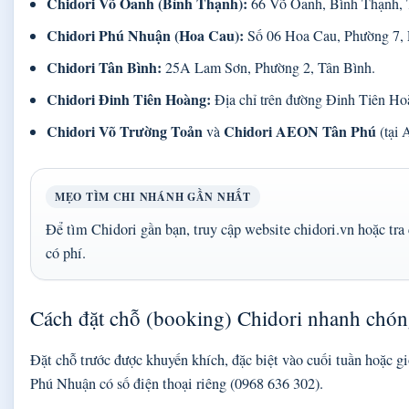
Chidori Võ Oanh (Bình Thạnh):
66 Võ Oanh, Bình Thạnh,
Chidori Phú Nhuận (Hoa Cau):
Số 06 Hoa Cau, Phường 7, P
Chidori Tân Bình:
25A Lam Sơn, Phường 2, Tân Bình.
Chidori Đinh Tiên Hoàng:
Địa chỉ trên đường Đinh Tiên Ho
Chidori Võ Trường Toản
Chidori AEON Tân Phú
và
(tại
MẸO TÌM CHI NHÁNH GẦN NHẤT
Để tìm Chidori gần bạn, truy cập website chidori.vn hoặc tr
có phí.
Cách đặt chỗ (booking) Chidori nhanh chó
Đặt chỗ trước được khuyến khích, đặc biệt vào cuối tuần hoặc g
Phú Nhuận có số điện thoại riêng (0968 636 302).