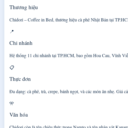
Thương hiệu
Chidori – Coffee in Bed, thương hiệu cà phê Nhật Bản tại TP.HC
📍
Chi nhánh
Hệ thống 11 chi nhánh tại TP.HCM, bao gồm Hoa Cau, Vĩnh Viễn
📋
Thực đơn
Đa dạng: cà phê, trà, crepe, bánh ngọt, và các món ăn nhẹ. Giá c
🎌
Văn hóa
Chidori còn là tên chiêu thức trong Naruto và tên nhân vật Kana