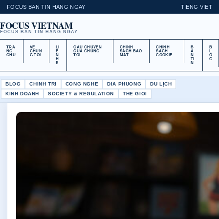
FOCUS BAN TIN HANG NGAY
TIENG VIET
FOCUS VIETNAM
FOCUS BAN TIN HANG NGAY
TRA
VE
LI
CAU CHUYEN
CHINH
CHINH
B
B
NG
CHUN
E
CUA CHUNG
SACH BAO
SACH
A
L
CHU
G TOI
N
TOI
MAT
COOKIE
N
O
H
TI
G
E
N
BLOG
CHINH TRI
CONG NGHE
DIA PHUONG
DU LỊCH
KINH DOANH
SOCIETY & REGULATION
THE GIOI