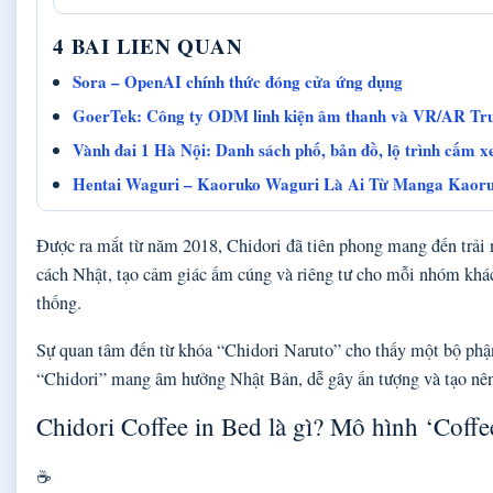
4 BAI LIEN QUAN
Sora – OpenAI chính thức đóng cửa ứng dụng
GoerTek: Công ty ODM linh kiện âm thanh và VR/AR Tr
Vành đai 1 Hà Nội: Danh sách phố, bản đồ, lộ trình cấm x
Hentai Waguri – Kaoruko Waguri Là Ai Từ Manga Kaor
Được ra mắt từ năm 2018, Chidori đã tiên phong mang đến trải n
cách Nhật, tạo cảm giác ấm cúng và riêng tư cho mỗi nhóm khác
thống.
Sự quan tâm đến từ khóa “Chidori Naruto” cho thấy một bộ phận 
“Chidori” mang âm hưởng Nhật Bản, dễ gây ấn tượng và tạo nên
Chidori Coffee in Bed là gì? Mô hình ‘Coffe
☕