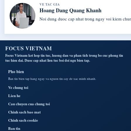
VE TAC GIA
Hoang Dang Quang Khanh
Noi dung duoc cap nhat trong ngay voi kiem chu
FOCUS VIETNAM
Focus Vietnam ket hop tin tuc, huong dan va phan tich trong bo cuc phong tin
tuc hien dai. Duoc cap nhat lien tuc boi doi ngu bien tap.
Pho bien
Ban tin bien tap hang ngay va nguon tin cay de xac minh nhanh.
Ve chung toi
Lien he
Cau chuyen cua chung toi
Chinh sach bao mat
Chinh sach cookie
Ban tin