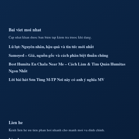
Bai viet moi nhat
Cap nhat khan duoc ban bien tap kiem tra truoc khi dang.
Lũ lụt: Nguyên nhân, hậu quả và tin tức mới nhất
Samoyed – Giá, nguồn gốc và cách phân biệt thuần chủng
Best Humita En Chala Near Me – Cách Làm & Tìm Quán Humitas
Ngon Nhất
Lời bài hát Sơn Tùng M-TP Nơi này có anh ý nghĩa MV
Lien he
Kenh lien he uu tien phan hoi nhanh cho manh moi va dinh chinh.