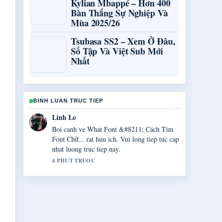
Kylian Mbappé – Hơn 400
Bàn Thắng Sự Nghiệp Và
Mùa 2025/26
Tsubasa SS2 – Xem Ở Đâu,
Số Tập Và Việt Sub Mới
Nhất
BINH LUAN TRUC TIEP
Bao Chau Pham
Bao phu ve Chuyển File Word Sang PDF
&#8211; Công... rat chac chan va de theo
doi.
6 PHUT TRUOC