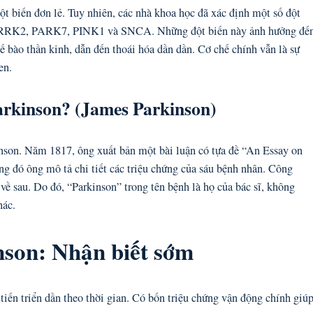
t biến đơn lẻ. Tuy nhiên, các nhà khoa học đã xác định một số đột
 LRRK2, PARK7, PINK1 và SNCA. Những đột biến này ảnh hưởng đế
tế bào thần kinh, dẫn đến thoái hóa dần dần. Cơ chế chính vẫn là sự
en.
Parkinson? (James Parkinson)
nson. Năm 1817, ông xuất bản một bài luận có tựa đề “An Essay on
ong đó ông mô tả chi tiết các triệu chứng của sáu bệnh nhân. Công
về sau. Do đó, “Parkinson” trong tên bệnh là họ của bác sĩ, không
hác.
nson: Nhận biết sớm
tiến triển dần theo thời gian. Có bốn triệu chứng vận động chính giú